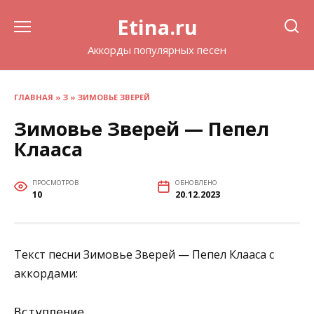
Перейти
Etina.ru
к
содержанию
Аккорды популярных песен
ГЛАВНАЯ
»
З
»
ЗИМОВЬЕ ЗВЕРЕЙ
Зимовье Зверей — Пепел
Клааса
ПРОСМОТРОВ
ОБНОВЛЕНО
10
20.12.2023
Текст песни Зимовье Зверей — Пепел Клааса с
аккордами:
Вступление
