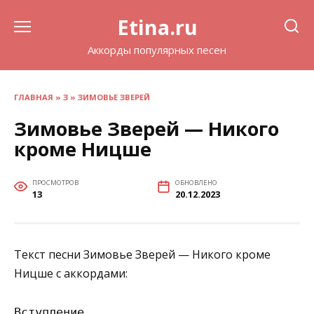
Перейти
Etina.ru
к
содержанию
Аккорды популярных песен
ГЛАВНАЯ
»
З
»
ЗИМОВЬЕ ЗВЕРЕЙ
Зимовье Зверей — Никого
кроме Ницше
ПРОСМОТРОВ
ОБНОВЛЕНО
13
20.12.2023
Текст песни Зимовье Зверей — Никого кроме
Ницше с аккордами:
Вступление
