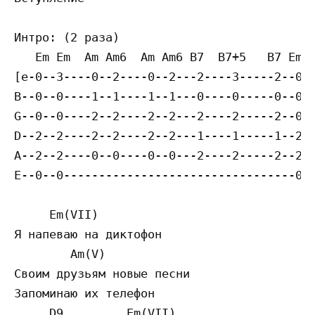
Интро: (2 раза)

   Em Em  Am Am6  Am Am6 B7  B7+5   B7 Em  
[e-0--3----0--2----0--2---2----3-----2--0--
B--0--0----1--1----1--1---0----0-----0--0--
G--0--0----2--2----2--2---2----2-----2--0--
D--2--2----2--2----2--2---1----1-----1--2--
A--2--2----0--0----0--0---2----2-----2--2--
E--0--0---------------------------------0--
     Em(VII)

Я напеваю на диктофон

        Am(V)

Своим друзьям новые песни

Запоминаю их телефон

     D9         Em(VII)
