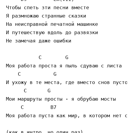
Чтобы спеть зти песни вместе

Я размножаю странные сказки

Ha неисправной печатной машинке

И путешествую вдоль до развязки

He замечая даже ошибки

           C        G

Моя работа проста я пыль сдуваю c листа

    C           G

И ухожу в те места, где вместо снов пустота
      C       G

Мои маршруты просты - я обрубаю мосты

     C         B7

Моя работа пуста как мир, в котором нет смы
(как в интро, но один раз)
