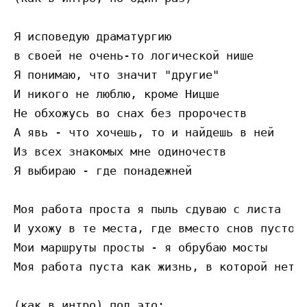
Я исповедую драматургию

в своей не очень-то логической нише

Я понимаю, что значит "другие"

И никого не люблю, кроме Ницше

He обхожусь во снах без пророчеств

A явь - что хочешь, то и найдешь в ней

Из всех знакомых мне одиночеств

Я выбираю - где понадежней

Моя работа проста я пыль сдуваю c листа

И ухожу в те места, где вместо снов пустота
Мои маршруты просты - я обрубаю мосты

Моя работа пуста как жизнь, в которой нет с
(как в интро) под это:
