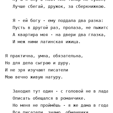
   Лучше сбегай, дружок, за сберкнижкою.

   Я - ей богу - ему поддала два разка:

   Пусть в другой раз, пролаза, не пыжится!
   А квартира моя - на двери два глазка,

   И меж ними латинская ижица. 

Я практична, умна, обязательна,

Но для дела сыграю и дуру.

И не зря изучают писатели

Мою вечно живую натуру.

   Заходил тут один - с головой не в ладах,
   Описать обещался в романчике.

   Но меня не проймёшь - я же дама в годах:
   Все писатели, знамо, обманщики.
