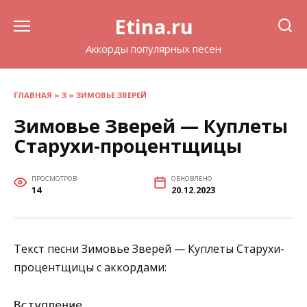
Перейти
Etina.ru
к
содержанию
Аккорды популярных песен
ГЛАВНАЯ
»
З
»
ЗИМОВЬЕ ЗВЕРЕЙ
Зимовье Зверей — Куплеты
Старухи-процентщицы
ПРОСМОТРОВ
ОБНОВЛЕНО
14
20.12.2023
Текст песни Зимовье Зверей — Куплеты Старухи-
процентщицы с аккордами:
Вступление
