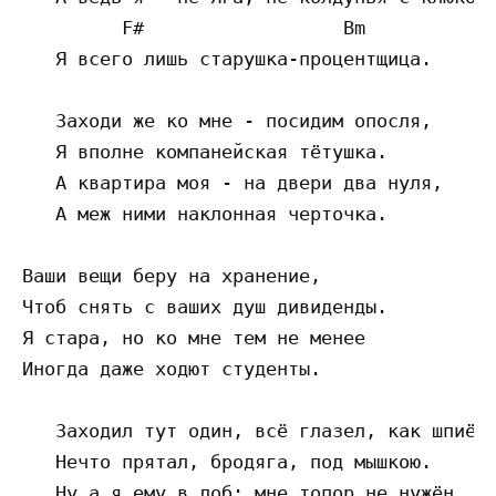
         F#                  Bm 

   Я всего лишь старушка-процентщица.

   Заходи же ко мне - посидим опосля,

   Я вполне компанейская тётушка.

   А квартира моя - на двери два нуля,

   А меж ними наклонная черточка.

Ваши вещи беру на хранение,

Чтоб снять с ваших душ дивиденды.

Я стара, но ко мне тем не менее

Иногда даже ходют студенты.

   Заходил тут один, всё глазел, как шпиён,
   Нечто прятал, бродяга, под мышкою.

   Ну а я ему в лоб: мне топор не нужён, -
