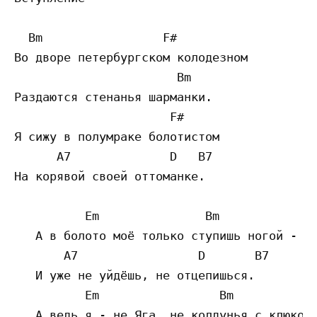
  Bm                 F# 

Во дворе петербургском колодезном

                       Bm            

Раздаются стенанья шарманки.

                      F# 

Я сижу в полумраке болотистом 

      A7              D   B7 

На корявой своей оттоманке.

          Em               Bm 

   А в болото моё только ступишь ногой -

       A7                 D       B7 

   И уже не уйдёшь, не отцепишься.

          Em                 Bm 

   А ведь я - не Яга, не колдунья с клюкой,