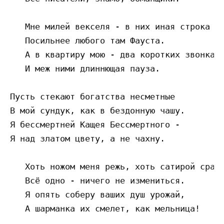
   Мне милей векселя - в них иная строка 

   Посильнее любого там Фауста.

   А в квартиру мою - два коротких звонка

   И меж ними длиннющая пауза.

Пусть стекают богатства несметные

В мой сундук, как в бездонную чашу.

Я бессмертней Кащея Бессмертного -

Я над златом цвету, а не чахну. 

   Хоть ножом меня режь, хоть сатирой сража
   Всё одно - ничего не измениться.

   Я опять соберу ваших душ урожай,

   А шарманка их смелет, как мельница!
