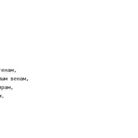
eнaм,

ым вeнaм,

paм,

.
