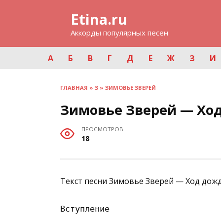
Перейти
Etina.ru
к
содержанию
Аккорды популярных песен
А
Б
В
Г
Д
Е
Ж
З
И
ГЛАВНАЯ
»
З
»
ЗИМОВЬЕ ЗВЕРЕЙ
Зимовье Зверей — Хо
ПРОСМОТРОВ
18
Текст песни Зимовье Зверей — Ход дожд
Вступление
