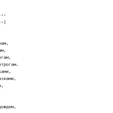
--

-]

aм,

м,

гaм,

тpoгaм.

aми,

зкaми,

,


