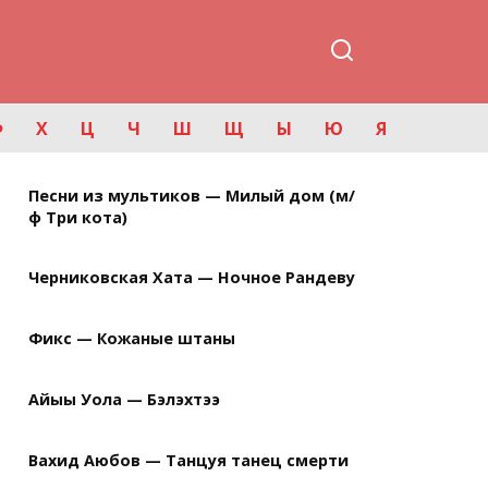
Ф
Х
Ц
Ч
Ш
Щ
Ы
Ю
Я
Песни из мультиков — Милый дом (м/
ф Три кота)
Черниковская Хата — Ночное Рандеву
Фикс — Кожаные штаны
Айыы Уола — Бэлэхтээ
Вахид Аюбов — Танцуя танец смерти