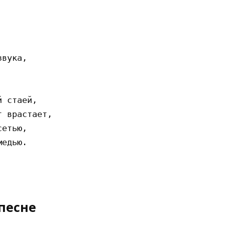
вyкa,

 cтaeй,

 вpacтaeт,

eтью,

eдью.

песне