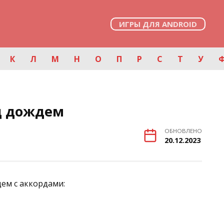
ИГРЫ ДЛЯ ANDROID
К
Л
М
Н
О
П
Р
С
Т
У
д дождем
ОБНОВЛЕНО
20.12.2023
ем с аккордами: