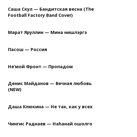
Саша Скул — Бандитская весна (The
Football Factory Band Cover)
Марат Яруллин — Мина нишлэргэ
Пасош — Россия
Не’мой Фронт — Пропадом
Денис Майданов — Вечная любовь
(NEW)
Даша Клюкина — Не так, как у всех
Чингис Раднаев — Наhанай ошолго