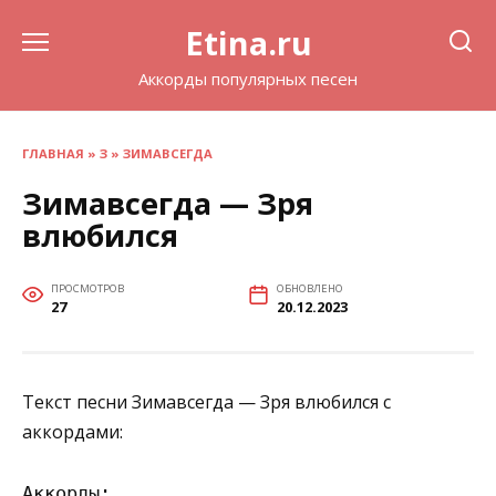
Перейти
Etina.ru
к
содержанию
Аккорды популярных песен
ГЛАВНАЯ
»
З
»
ЗИМАВСЕГДА
Зимавсегда — Зря
влюбился
ПРОСМОТРОВ
ОБНОВЛЕНО
27
20.12.2023
Текст песни Зимавсегда — Зря влюбился с
аккордами:
Аккорды:
