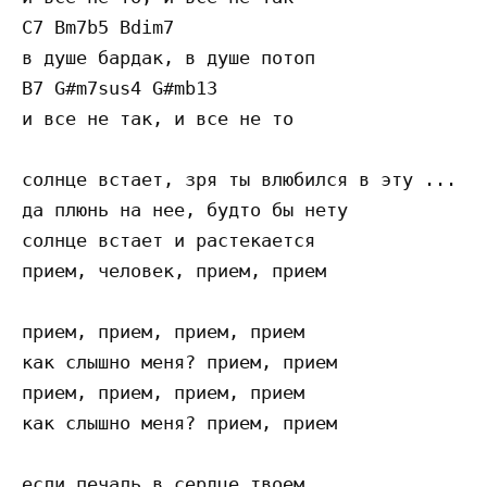
C7 Bm7b5 Bdim7 

в душе бардак, в душе потоп

B7 G#m7sus4 G#mb13

и все не так, и все не то

солнце встает, зря ты влюбился в эту ...

да плюнь на нее, будто бы нету

солнце встает и растекается

прием, человек, прием, прием

прием, прием, прием, прием

как слышно меня? прием, прием

прием, прием, прием, прием

как слышно меня? прием, прием

если печаль в сердце твоем
