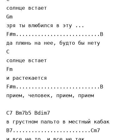
солнце встает

Gm

зря ты влюбился в эту ...

F#m...........................B

да плюнь на нее, будто бы нету

C

солнце встает

Fm

и растекается

F#m...........................B

прием, человек, прием, прием

C7 Bm7b5 Bdim7 

в грустном пальто в местный кабак

B7.........................Cm7

и все не то, и все не так
