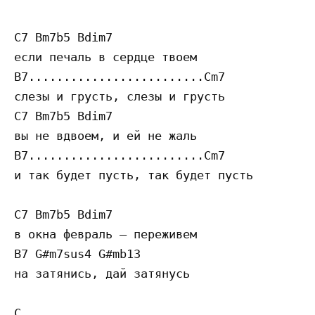
C7 Bm7b5 Bdim7 

если печаль в сердце твоем

B7.........................Cm7

слезы и грусть, слезы и грусть

C7 Bm7b5 Bdim7 

вы не вдвоем, и ей не жаль

B7.........................Cm7

и так будет пусть, так будет пусть

C7 Bm7b5 Bdim7 

в окна февраль — переживем

B7 G#m7sus4 G#mb13

на затянись, дай затянусь

C
