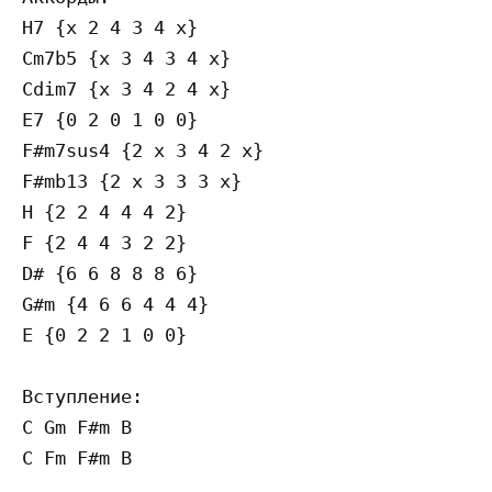
H7 {x 2 4 3 4 x} 

Cm7b5 {x 3 4 3 4 x} 

Cdim7 {x 3 4 2 4 x}

E7 {0 2 0 1 0 0}

F#m7sus4 {2 x 3 4 2 x}

F#mb13 {2 x 3 3 3 x}

H {2 2 4 4 4 2}

F {2 4 4 3 2 2}

D# {6 6 8 8 8 6}

G#m {4 6 6 4 4 4}

E {0 2 2 1 0 0} 

Вступление:

C Gm F#m B

C Fm F#m B
