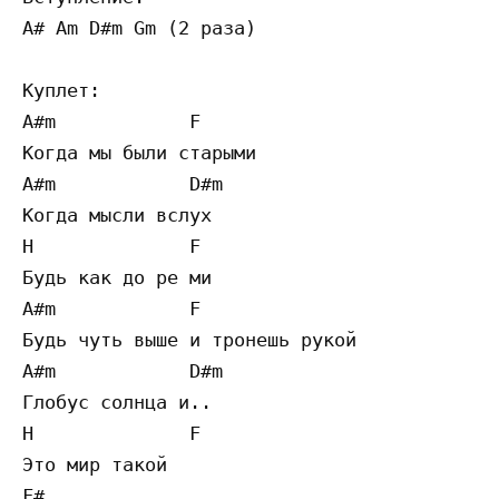
A# Am D#m Gm (2 раза) 

Куплет: 

A#m            F 

Когда мы были старыми 

A#m            D#m 

Когда мысли вслух 

H              F 

Будь как до ре ми 

A#m            F 

Будь чуть выше и тронешь рукой 

A#m            D#m 

Глобус солнца и.. 

H              F 

Это мир такой 

F# 
