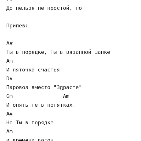
До нельзя не простой, но 

Припев: 

A# 

Ты в порядке, Ты в вязанной шапке 

Am 

И пяточка счастья 

D# 

Паровоз вместо "Здрасте" 

Gm                Am 

И опять не в понятках, 

A# 

Но Ты в порядке 

Am 

и времени вагон 
