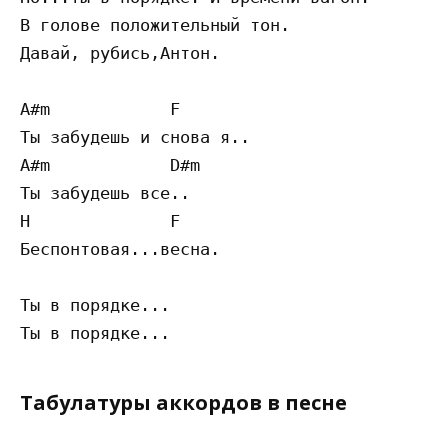
В голове положительный тон.

Давай, рубись,Антон.

A#m            F 

Ты забудешь и снова я..

A#m            D#m 

Ты забудешь все..

H              F 

Беспонтовая...весна.

Ты в порядке...

Табулатуры аккордов в песне