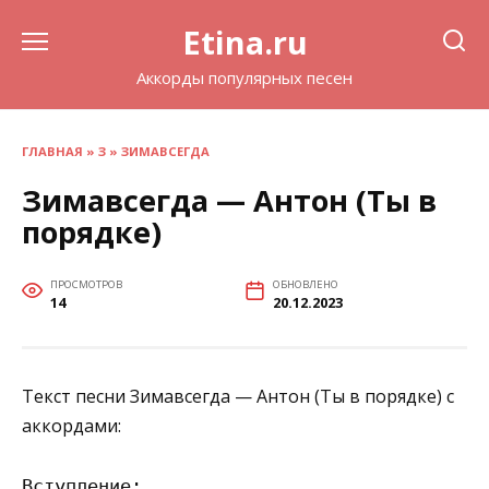
Перейти
Etina.ru
к
содержанию
Аккорды популярных песен
ГЛАВНАЯ
»
З
»
ЗИМАВСЕГДА
Зимавсегда — Антон (Ты в
порядке)
ПРОСМОТРОВ
ОБНОВЛЕНО
14
20.12.2023
Текст песни Зимавсегда — Антон (Ты в порядке) с
аккордами:
Вступление: 
