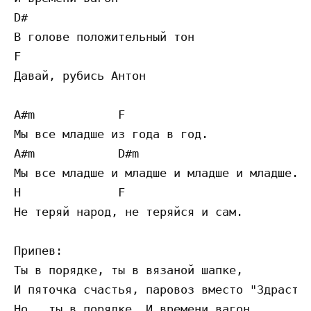
D# 

В голове положительный тон 

F 

Давай, рубись Антон  

A#m            F 

Мы все младше из года в год.

A#m            D#m 

Мы все младше и младше и младше и младше..

H              F 

Не теряй народ, не теряйся и сам.

Припев: 

Ты в порядке, ты в вязаной шапке,

И пяточка счастья, паровоз вместо "Здрасте"
Но...ты в порядке. И времени вагон.
