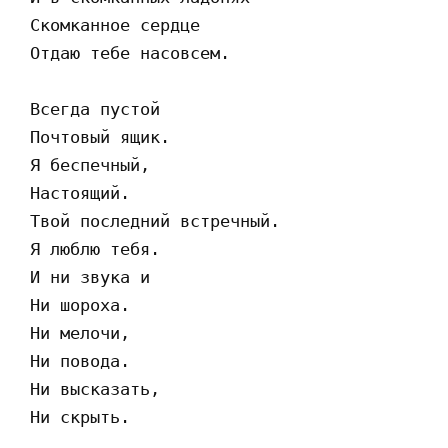
 Скомканное сердце

 Отдаю тебе насовсем.

 Всегда пустой

 Почтовый ящик.

 Я беспечный,

 Настоящий.

 Твой последний встречный.

 Я люблю тебя.

 И ни звука и 

 Ни шороха.

 Ни мелочи,

 Ни повода. 

 Ни высказать,

 Ни скрыть. 
