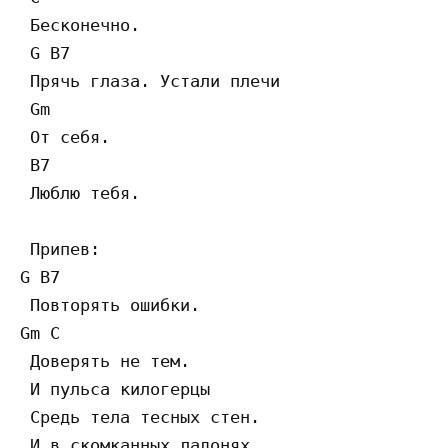
 Бесконечно.

 G B7 

 Прячь глаза. Устали плечи

 Gm

 От себя.

 B7

 Люблю тебя.

 Припев:

G B7

 Повторять ошибки.

Gm C

 Доверять не тем. 

 И пульса килогерцы

 Средь тела тесных стен. 

 И в скомканных ладонях
