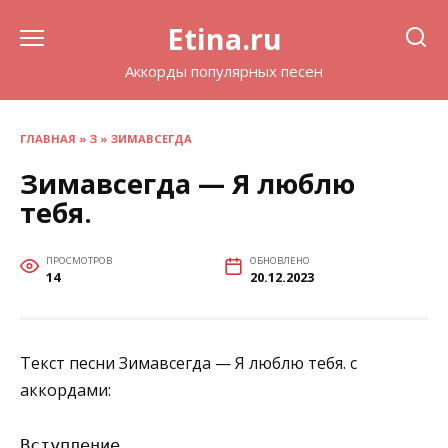
Перейти
Etina.ru
к
содержанию
Аккорды популярных песен
ГЛАВНАЯ
»
З
»
ЗИМАВСЕГДА
Зимавсегда — Я люблю
тебя.
ПРОСМОТРОВ
ОБНОВЛЕНО
14
20.12.2023
Текст песни Зимавсегда — Я люблю тебя. с
аккордами:
Вступление
