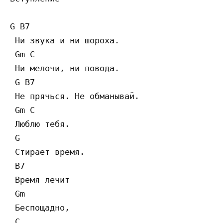
G B7

 Ни звука и ни шороха. 

 Gm C

 Ни мелочи, ни повода.

 G B7

 Не прячься. Не обманывай.

 Gm C

 Люблю тебя.

 G 

 Стирает время.

 B7

 Время лечит

 Gm

 Беспощадно,

 C
