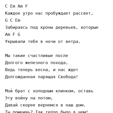
C Em Am F 

Каждое утро нас пробуждает рассвет, 

G C Em 

Забираясь под кроны деревьев, которые 

Am F G 

Укрывали тебя в ночи от ветра. 

Мы такие счастливые после 

Долгого железного похода, 

Ведь теперь весна, и нас ждет 

Долгожданная парящая Свобода! 

Мой брат с холодным клинком, оставь 

Эту войну на потом, 

Давай скорее вернемся в наш дом. 

Ты помнишь? Так тепло было в нем! 
