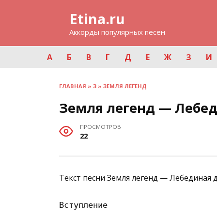
Перейти
Etina.ru
к
содержанию
Аккорды популярных песен
А
Б
В
Г
Д
Е
Ж
З
И
ГЛАВНАЯ
»
З
»
ЗЕМЛЯ ЛЕГЕНД
Земля легенд — Лебед
ПРОСМОТРОВ
22
Текст песни Земля легенд — Лебединая д
Вступление
