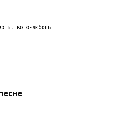
рть, кого-любовь 

песне