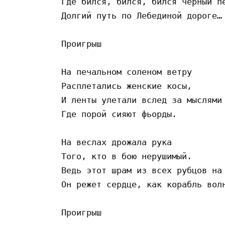
Где бился, бился, бился черный пе
Долгий путь по Лебединой дороге… 
Проигрыш 

На печальном соленом ветру 

Расплетались женские косы, 

И ленты улетали вслед за мыслями 
Где порой сияют фьорды. 

На веслах дрожала рука 

Того, кто в бою нерушимый. 

Ведь этот шрам из всех рубцов на 
Он режет сердце, как корабль волн
Проигрыш 
