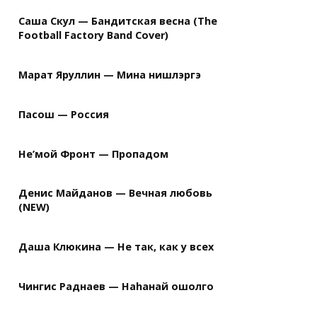
Саша Скул — Бандитская весна (The
Football Factory Band Cover)
Марат Яруллин — Мина нишлэргэ
Пасош — Россия
Не’мой Фронт — Пропадом
Денис Майданов — Вечная любовь
(NEW)
Даша Клюкина — Не так, как у всех
Чингис Раднаев — Наhанай ошолго