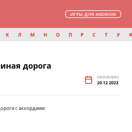
ИГРЫ ДЛЯ ANDROID
К
Л
М
Н
О
П
Р
С
Т
У
иная дорога
ОБНОВЛЕНО
20.12.2023
орога с аккордами: