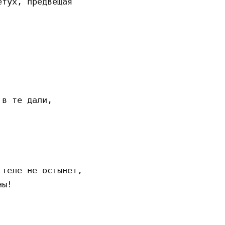
тух, предвещая 



в те дали, 

теле не остынет, 

ы! 
