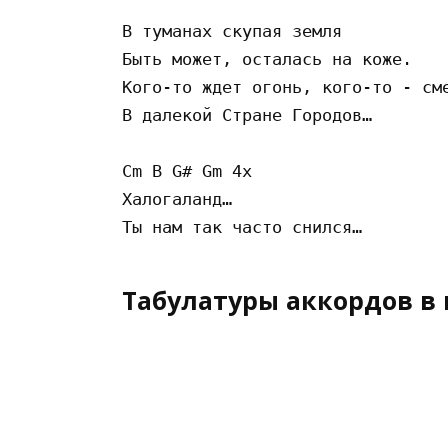
В туманах скупая земля 

Быть может, осталась на коже. 

Кого-то ждет огонь, кого-то - сме
В далекой Стране Городов… 

Cm B G# Gm 4x 

Халогаланд… 

Табулатуры аккордов в 