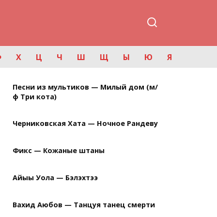
Ф
Х
Ц
Ч
Ш
Щ
Ы
Ю
Я
Песни из мультиков — Милый дом (м/
ф Три кота)
Черниковская Хата — Ночное Рандеву
Фикс — Кожаные штаны
Айыы Уола — Бэлэхтээ
Вахид Аюбов — Танцуя танец смерти