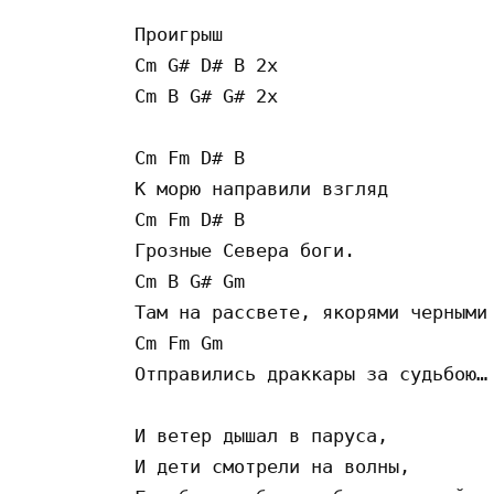
Проигрыш 

Cm G# D# B 2x 

Cm B G# G# 2x 

Cm Fm D# B 

К морю направили взгляд 

Cm Fm D# B 

Грозные Севера боги. 

Cm B G# Gm 

Там на рассвете, якорями черными 
Cm Fm Gm 

Отправились драккары за судьбою… 
И ветер дышал в паруса, 

И дети смотрели на волны, 
