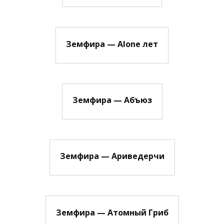
Земфира — Alone лет
Земфира — Абъюз
Земфира — Ариведерчи
Земфира — Атомный Гриб