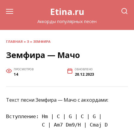
Перейти
Etina.ru
к
содержанию
Аккорды популярных песен
ГЛАВНАЯ
»
З
»
ЗЕМФИРА
Земфира — Мачо
ПРОСМОТРОВ
ОБНОВЛЕНО
14
20.12.2023
Текст песни Земфира — Мачо с аккордами:
Вступление: Hm | C | G | C | G |

            C | Am7 Dm9/H | Cmaj D
