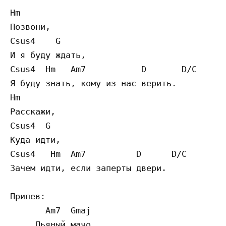
Hm

Позвони,

Csus4    G

И я буду ждать,

Csus4  Hm   Am7           D       D/C

Я буду знать, кому из нас верить.

Hm

Расскажи,

Csus4  G

Куда идти,

Csus4   Hm  Am7          D      D/C

Зачем идти, если заперты двери.

Припев:

       Am7  Gmaj

     Пьяный мачо
