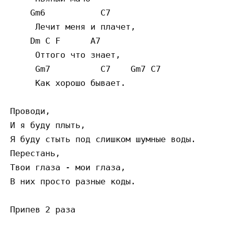
    Gm6           C7

     Лечит меня и плачет,

    Dm C F      A7

     Оттого что знает,

     Gm7          C7    Gm7 C7

     Как хорошо бывает.

Проводи,

И я буду плыть,

Я буду стыть под слишком шумные воды.

Перестань,

Твои глаза - мои глаза,

В них просто разные коды.

Припев 2 раза
