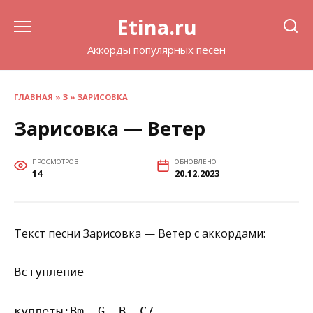
Перейти
Etina.ru
к
содержанию
Аккорды популярных песен
ГЛАВНАЯ
»
З
»
ЗАРИСОВКА
Зарисовка — Ветер
ПРОСМОТРОВ
ОБНОВЛЕНО
14
20.12.2023
Текст песни Зарисовка — Ветер с аккордами:
Вступление

куплеты:Bm, G, B, C7 
