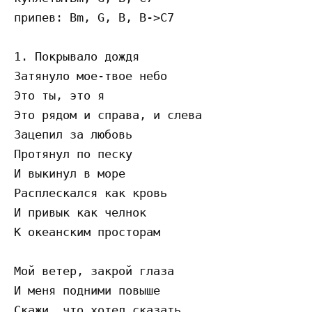
припев: Bm, G, B, B->C7

1. Покрывало дождя 

Затянуло мое-твое небо 

Это ты, это я 

Это рядом и справа, и слева 

Зацепил за любовь 

Протянул по песку 

И выкинул в море 

Расплескался как кровь 

И привык как челнок 

К океанским просторам

Мой ветер, закрой глаза 

И меня подними повыше 

Скажи, что хотел сказать 
