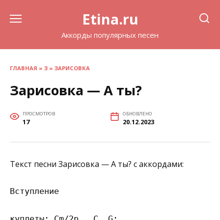
Перейти
Etina.ru
к
содержанию
Аккорды популярных песен
ГЛАВНАЯ
»
З
»
ЗАРИСОВКА
Зарисовка — А ты?
ПРОСМОТРОВ
ОБНОВЛЕНО
17
20.12.2023
Текст песни Зарисовка — А ты? с аккордами:
Вступление

куплеты: Cm/2р., C, G; 
