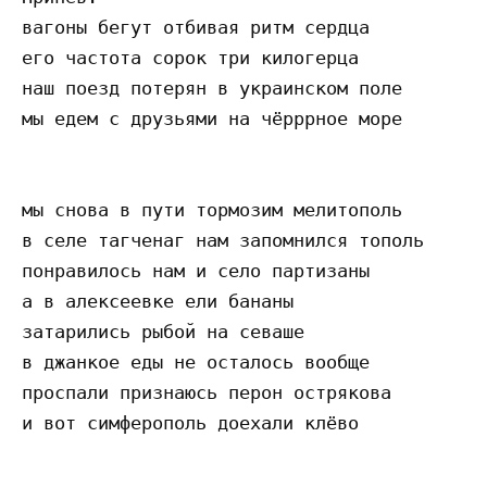
вагоны бегут отбивая ритм сердца

его частота сорок три килогерца

наш поезд потерян в украинском поле

мы едем с друзьями на чёрррное море

мы снова в пути тормозим мелитополь

в селе тагченаг нам запомнился тополь

понравилось нам и село партизаны

а в алексеевке ели бананы

затарились рыбой на севаше

в джанкое еды не осталось вообще

проспали признаюсь перон острякова

и вот симферополь доехали клёво
