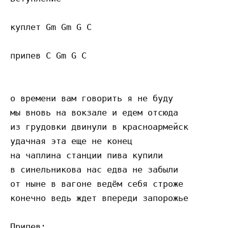
куплет Gm Gm G C

припев C Gm G C

о времени вам говорить я не буду

мы вновь на вокзале и едем отсюда

из грудовки двинули в красноармейск

удачная эта еще не конец

на чаплина станции пива купили

в синельникова нас едва не забыли

от ныне в вагоне ведём себя строже

конечно ведь ждет впереди запорожье

Припев:
