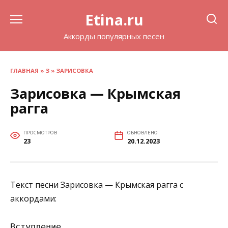
Перейти
Etina.ru
к
содержанию
Аккорды популярных песен
ГЛАВНАЯ
»
З
»
ЗАРИСОВКА
Зарисовка — Крымская
рагга
ПРОСМОТРОВ
ОБНОВЛЕНО
23
20.12.2023
Текст песни Зарисовка — Крымская рагга с
аккордами:
Вступление
