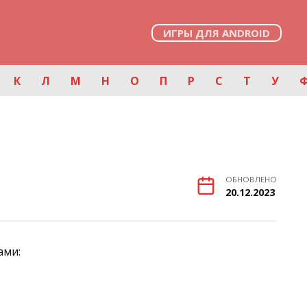
ИГРЫ ДЛЯ ANDROID
К
Л
М
Н
О
П
Р
С
Т
У
ОБНОВЛЕНО
20.12.2023
ами: