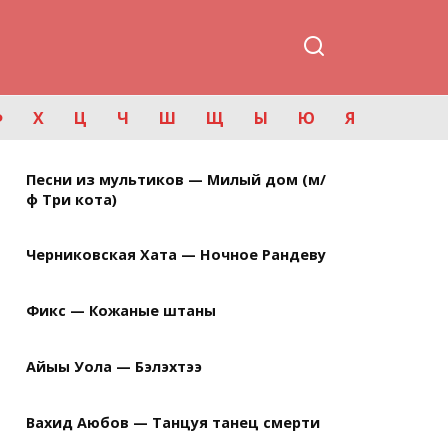
Ф
Х
Ц
Ч
Ш
Щ
Ы
Ю
Я
Песни из мультиков — Милый дом (м/
ф Три кота)
Черниковская Хата — Ночное Рандеву
Фикс — Кожаные штаны
Айыы Уола — Бэлэхтээ
Вахид Аюбов — Танцуя танец смерти