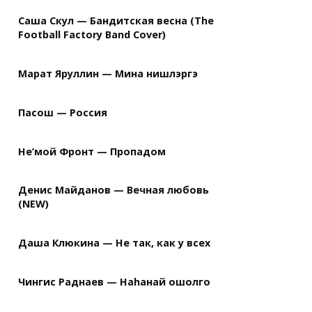
Саша Скул — Бандитская весна (The
Football Factory Band Cover)
Марат Яруллин — Мина нишлэргэ
Пасош — Россия
Не’мой Фронт — Пропадом
Денис Майданов — Вечная любовь
(NEW)
Даша Клюкина — Не так, как у всех
Чингис Раднаев — Наhанай ошолго