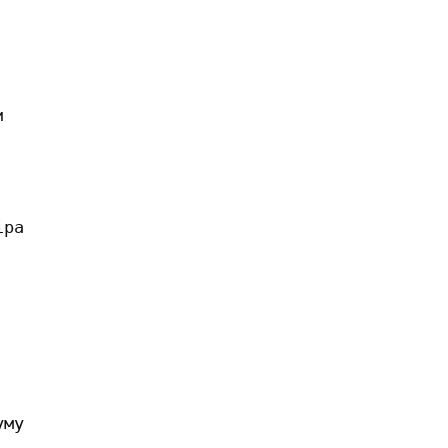
 

ра 



му 
