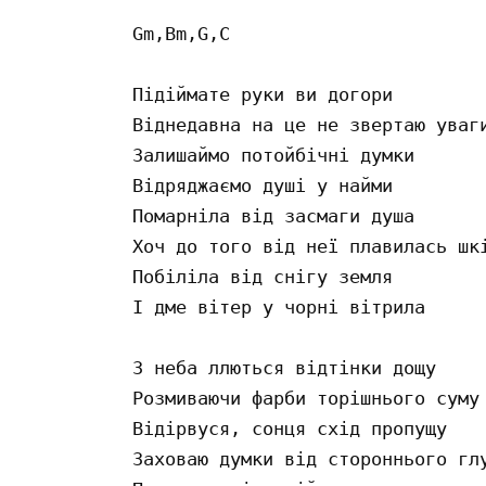
Gm,Bm,G,C

Підіймате руки ви догори 

Віднедавна на це не звертаю уваги
Залишаймо потойбічні думки 

Відряджаємо душі у найми 

Помарніла від засмаги душа 

Хоч до того від неї плавилась шкі
Побіліла від снігу земля 

І дме вітер у чорні вітрила

З неба ллються відтінки дощу 

Розмиваючи фарби торішнього суму 
Відірвуся, сонця схід пропущу 

Заховаю думки від стороннього глу