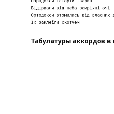
Парадокси історій тварин 

Відірвали від неба замріяні очі 

Ортодокси втомились від власних д
Табулатуры аккордов в 