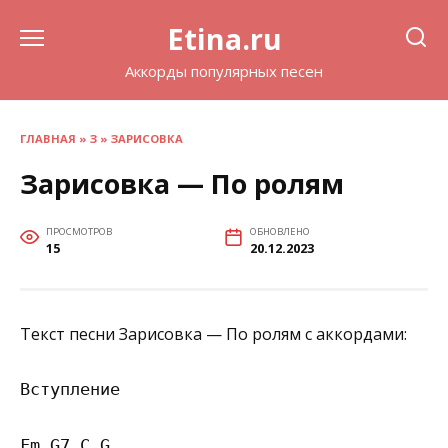
Перейти
Etina.ru
к
содержанию
Аккорды популярных песен
ГЛАВНАЯ
»
З
»
ЗАРИСОВКА
Зарисовка — По ролям
ПРОСМОТРОВ
ОБНОВЛЕНО
15
20.12.2023
Текст песни Зарисовка — По ролям с аккордами:
Вступление

Fm,G7,C,G
