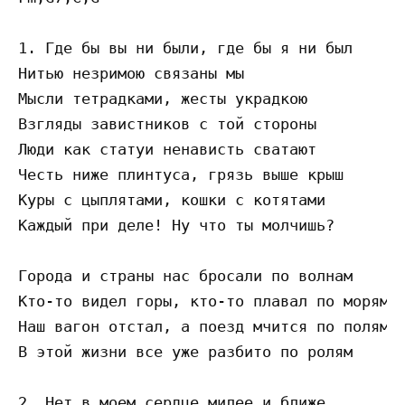
1. Где бы вы ни были, где бы я ни был 

Нитью незримою связаны мы 

Мысли тетрадками, жесты украдкою 

Взгляды завистников с той стороны 

Люди как статуи ненависть сватают 

Честь ниже плинтуса, грязь выше крыш 

Куры с цыплятами, кошки с котятами 

Каждый при деле! Ну что ты молчишь?

Города и страны нас бросали по волнам 

Кто-то видел горы, кто-то плавал по морям 

Наш вагон отстал, а поезд мчится по полям 

В этой жизни все уже разбито по ролям

2. Нет в моем сердце милее и ближе 
