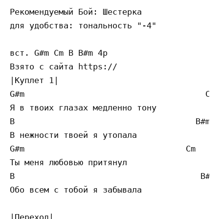
Рекомендуемый Бой: Шестерка 

для удобства: тональность "-4"

вст. G#m Cm B B#m 4p

Взято с сайта https://

|Куплет 1| 

G#m                                     Cm 
Я в твоих глазах медленно тону

B                                     B#m

В нежности твоей я утопала

G#m                                 Cm 

Ты меня любовью притянул

B                                      B#m

Обо всем с тобой я забывала

|Переход|
