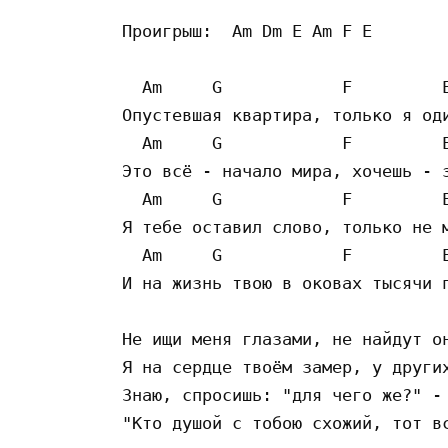
Проигрыш:  Am Dm E Am F E 

  Am     G            F         E
Опустевшая квартира, только я оди
  Am     G            F         E
Это всё - начало мира, хочешь - з
  Am     G            F         E
Я тебе оставил слово, только не м
  Am     G            F         E
И на жизнь твою в оковах тысячи п
Не ищи меня глазами, не найдут он
Я на сердце твоём замер, у других
Знаю, спросишь: "для чего же?" - 
"Кто душой с тобою схожий, тот вс