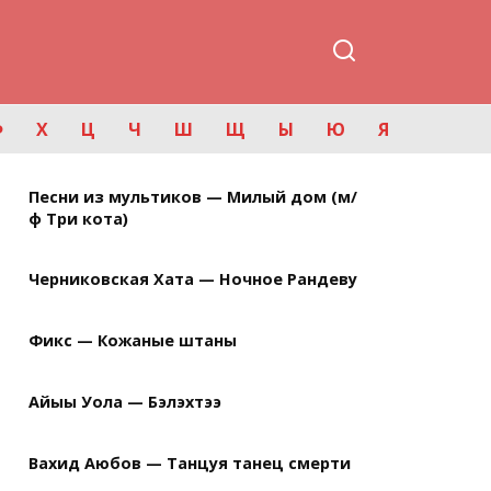
Ф
Х
Ц
Ч
Ш
Щ
Ы
Ю
Я
Песни из мультиков — Милый дом (м/
ф Три кота)
Черниковская Хата — Ночное Рандеву
Фикс — Кожаные штаны
Айыы Уола — Бэлэхтээ
Вахид Аюбов — Танцуя танец смерти