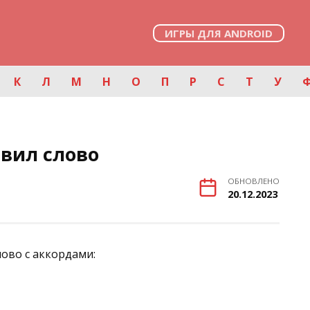
ИГРЫ ДЛЯ ANDROID
К
Л
М
Н
О
П
Р
С
Т
У
авил слово
ОБНОВЛЕНО
20.12.2023
лово с аккордами: