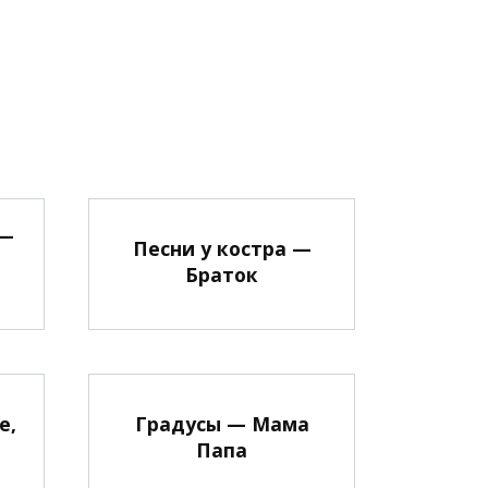
 —
Песни у костра —
Браток
е,
Градусы — Мама
Папа