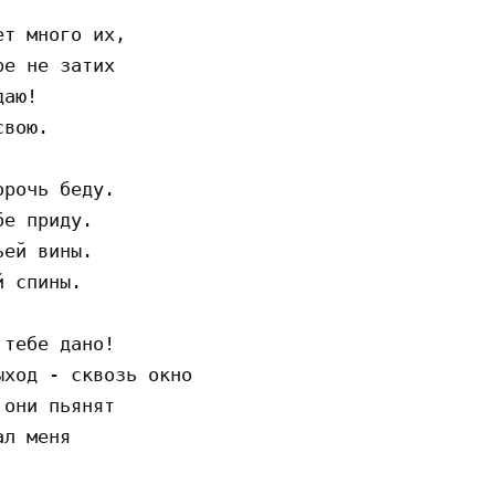
т много их,

е не затих

аю!

вою.

рочь беду.

е приду.

ей вины.

 спины.

тебе дано!

ход - сквозь окно

они пьянят
