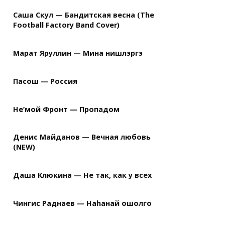
Саша Скул — Бандитская весна (The
Football Factory Band Cover)
Марат Яруллин — Мина нишлэргэ
Пасош — Россия
Не’мой Фронт — Пропадом
Денис Майданов — Вечная любовь
(NEW)
Даша Клюкина — Не так, как у всех
Чингис Раднаев — Наhанай ошолго