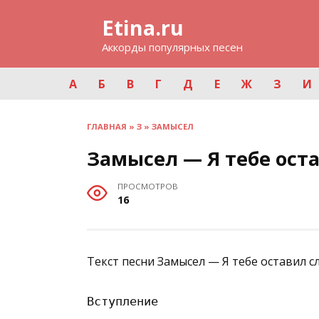
Перейти
Etina.ru
к
содержанию
Аккорды популярных песен
А
Б
В
Г
Д
Е
Ж
З
И
ГЛАВНАЯ
»
З
»
ЗАМЫСЕЛ
Замысел — Я тебе ост
ПРОСМОТРОВ
16
Текст песни Замысел — Я тебе оставил с
Вступление
