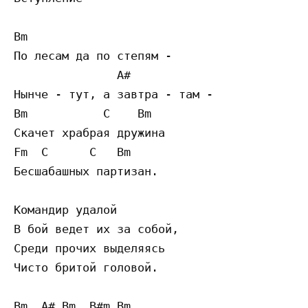
Bm

По лесам да по степям -

               A#

Нынче - тут, а завтра - там -

Bm           C    Bm

Скачет храбрая дружина

Fm  C      C   Bm

Бесшабашных партизан.

Командир удалой

В бой ведет их за собой,

Среди прочих выделяясь

Чисто бритой головой.

Bm  A# Bm  B#m Bm
