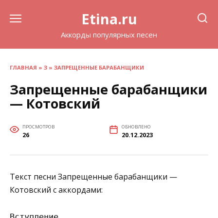
Перейти
Etina.ru
к
содержанию
Аккорды популярных песен
ГЛАВНАЯ
»
З
»
ЗАПРЕЩЕННЫЕ БАРАБАНЩИКИ
Запрещенные барабанщики
— Котовский
ПРОСМОТРОВ
ОБНОВЛЕНО
26
20.12.2023
Текст песни Запрещенные барабанщики —
Котовский с аккордами:
Вступление
