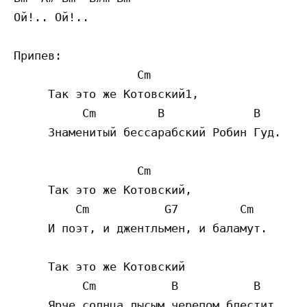
Ой!.. Ой!..

Припев:

                  Cm

     Так это же Котовский1,

          Cm         B             B

     Знаменитый бессарабский Робин Гуд.

                  Cm

     Так это же Котовский,

         Cm           G7         Cm

     И поэт, и джентльмен, и баламут.

     Так это же Котовский

          Cm           B           B

     Ярче солнца лысым черепом блестит,
