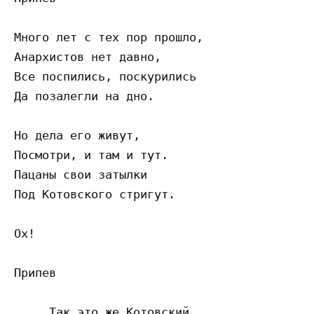
Много лет с тех пор прошло,

Анархистов нет давно,

Все поспились, поскурились

Да позалегли на дно.

Но дела его живут,

Посмотри, и там и тут.

Пацаны свои затылки

Под Котовского стригут.

Ох!

Припев

     Так это же Котовский...
