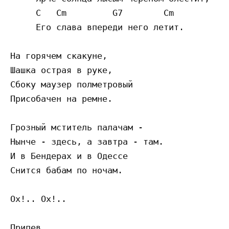
     C   Cm         G7        Cm

     Его слава впереди него летит.

На горячем скакуне,

Шашка острая в руке,

Сбоку маузер полметровый

Присобачен на ремне.

Грозный мститель палачам -

Нынче - здесь, а завтра - там.

И в Бендерах и в Одессе

Снится бабам по ночам.

Ох!.. Ох!..

Припев
