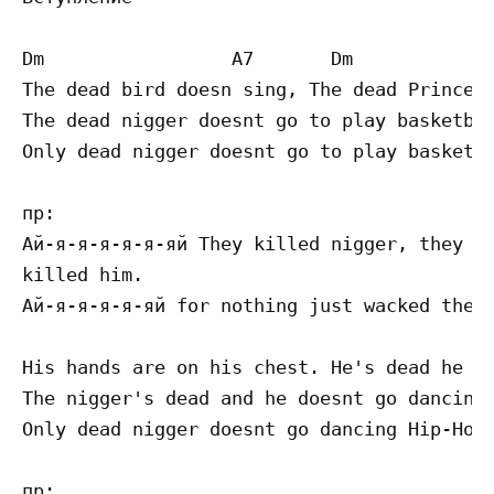
Dm                 A7       Dm             
The dead bird doesn sing, The dead Prince d
The dead nigger doesnt go to play basketbal
Only dead nigger doesnt go to play basketba
пр: 

Ай-я-я-я-я-я-яй They killed nigger, they ki
killed him.

Ай-я-я-я-я-яй for nothing just wacked the m
His hands are on his chest. He's dead he do
The nigger's dead and he doesnt go dancing 
Only dead nigger doesnt go dancing Hip-Hop

пр: 
