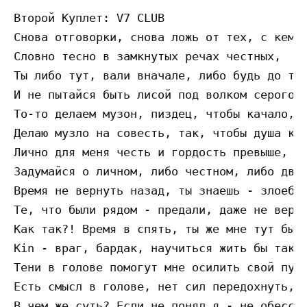
Второй Куплет: V7 CLUB

Снова отговорки, снова ложь от тех, с кем в
Словно тесно в замкнутых речах честных,

Ты либо тут, вали вначале, либо будь до тал
И не пытайся быть лисой под волком серого.

То-то делаем музон, пиздец, чтобы качало,

Делаю музло на совесть, так, чтобы душа кри
Лично для меня честь и гордость превыше,

Задумайся о личном, либо честном, либо двул
Время не вернуть назад, ты знаешь - злоебуч
Те, что были рядом - предали, даже не верю 
Как так?! Время в спять, ты же мне тут был 
Kin - враг, бардак, научиться жить бы так,

Тени в голове помогут мне осилить свой путь
Есть смысл в голове, нет сил передохнуть,

В чем же суть? Если не понял я - не обессут