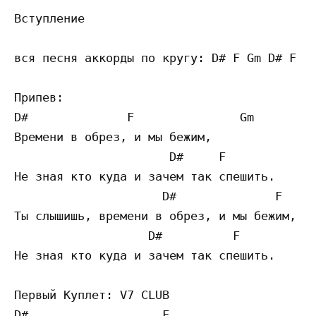
Вступление

вся песня аккорды по кругу: D# F Gm D# F G

Припев:

D#              F               Gm 

Времени в обрез, и мы бежим,

                      D#     F             
Не зная кто куда и зачем так спешить.

                     D#              F     
Ты слышишь, времени в обрез, и мы бежим,

                   D#          F           
Не зная кто куда и зачем так спешить.

Первый Куплет: V7 CLUB

D#                   F 
