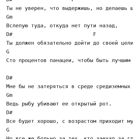
Ты не уверен, что выдержишь, но делаешь шаг
Gm 

Вслепую туда, откуда нет пути назад,

D#                          F 

Ты должен обязательно дойти до своей цели,

G

Сто процентов панацеи, чтобы быть лучшим в 
D#                                        F
Мне бы не затеряться в среде средиземных во
Gm

Ведь рыбу убивают ее открытый рот.

D#                                        F
Все будет хорошо, с возрастом приходит мудр
G

Но все же больно за тех, кто заехал за глуп