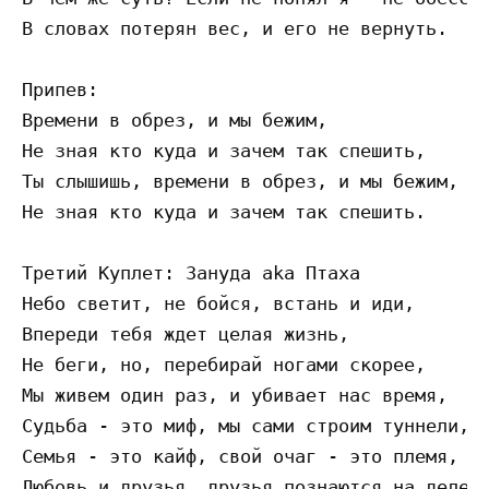
В словах потерян вес, и его не вернуть.

Припев:

Времени в обрез, и мы бежим,

Не зная кто куда и зачем так спешить,

Ты слышишь, времени в обрез, и мы бежим,

Не зная кто куда и зачем так спешить.

Третий Куплет: Зануда aka Птаха

Небо светит, не бойся, встань и иди,

Впереди тебя ждет целая жизнь,

Не беги, но, перебирай ногами скорее,

Мы живем один раз, и убивает нас время,

Судьба - это миф, мы сами строим туннели,

Семья - это кайф, свой очаг - это племя,

Любовь и друзья, друзья познаются на деле,
