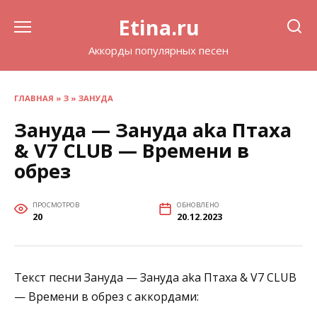
Перейти
Etina.ru
к
содержанию
Аккорды популярных песен
ГЛАВНАЯ
»
З
»
ЗАНУДА
Зануда — Зануда aka Птаха
& V7 CLUB — Времени в
обрез
ПРОСМОТРОВ
ОБНОВЛЕНО
20
20.12.2023
Текст песни Зануда — Зануда aka Птаха & V7 CLUB
— Времени в обрез с аккордами: