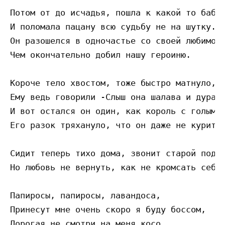
Потом от до исчадья, пошла к какой то бабул
И поломала пацану всю судьбу не на шутку. 

Он разошелся в одночастье со своей любимой,
Чем окончательно добил нашу героиню. 

Короче тело хвостом, тоже быстро матнуло, 

Ему ведь говорили -Слыш она шалава и дура. 
И вот остался он один, как король с голым х
Его разок тряхануло, что он даже не курит. 
Сидит теперь тихо дома, звонит старой подру
Но любовь не вернуть, как не кромсать себе 
Папиросы, папиросы, лавандоса, 

Принесут мне очень скоро я буду боссом, 

Дорогая не смотри на меня косо, 
