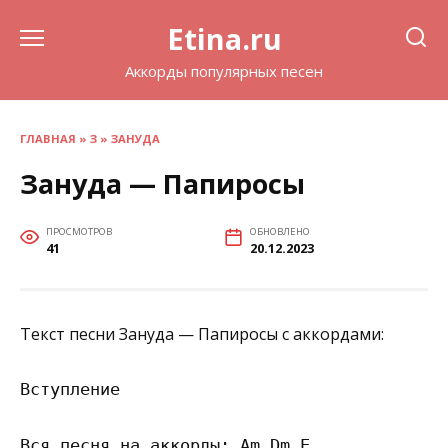
Перейти
Etina.ru
к
содержанию
Аккорды популярных песен
ГЛАВНАЯ
»
З
»
ЗАНУДА
Зануда — Папиросы
ПРОСМОТРОВ
ОБНОВЛЕНО
41
20.12.2023
Текст песни Зануда — Папиросы с аккордами:
Вступление

Вся песня на аккорды: Am Dm E 
