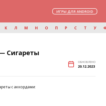
ИГРЫ ДЛЯ ANDROID
К
Л
М
Н
О
П
Р
С
Т
У
— Сигареты
ОБНОВЛЕНО
20.12.2023
ареты с аккордами: