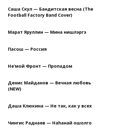
Саша Скул — Бандитская весна (The
Football Factory Band Cover)
Марат Яруллин — Мина нишлэргэ
Пасош — Россия
Не’мой Фронт — Пропадом
Денис Майданов — Вечная любовь
(NEW)
Даша Клюкина — Не так, как у всех
Чингис Раднаев — Наhанай ошолго