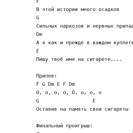
F

В этой истории много осадков

G

Сильных наркозов и нервных припад
Dm

А я как и прежде в каждом куплете
E

Пишу твоё имя на сигарете....

Припев:

F G Dm E F Dm

О, о, о, о, О, о, о, о

G                  E

Оставив на память свои сигареты

Финальный проигрыш:
