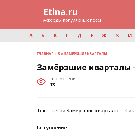
Перейти
Etina.ru
к
содержанию
Аккорды популярных песен
А
Б
В
Г
Д
Е
Ж
З
И
ГЛАВНАЯ
»
З
»
ЗАМЁРЗШИЕ КВАРТАЛЫ
Замёрзшие кварталы 
ПРОСМОТРОВ
13
Текст песни Замёрзшие кварталы — Сиг
Вступление
