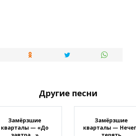
Другие песни
Замёрзшие
Замёрзшие
кварталы — «До
кварталы — Нече
завтра…»
терять