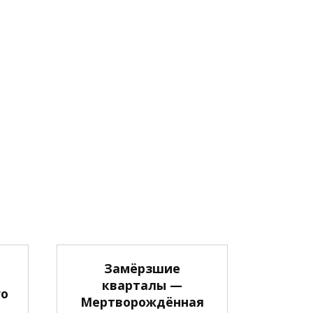
Замёрзшие
кварталы —
го
Мертворождённая