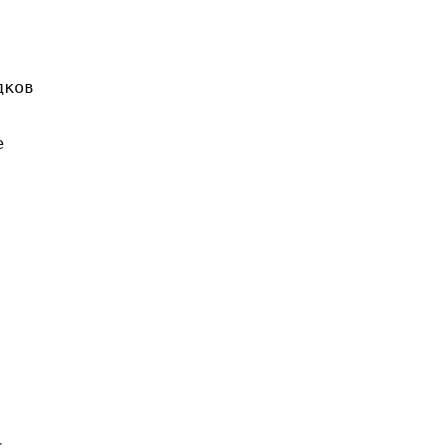
ков


