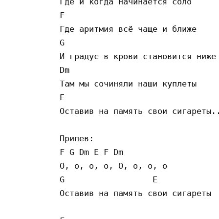
Где и когда начинается соло

F

Где аритмия всё чаще и ближе

G

И градус в крови становится ниже

Dm

Там мы сочиняли наши куплеты

E

Оставив на память свои сигареты..
Припев:

F G Dm E F Dm

О, о, о, о, О, о, о, о

G                  E

Оставив на память свои сигареты
