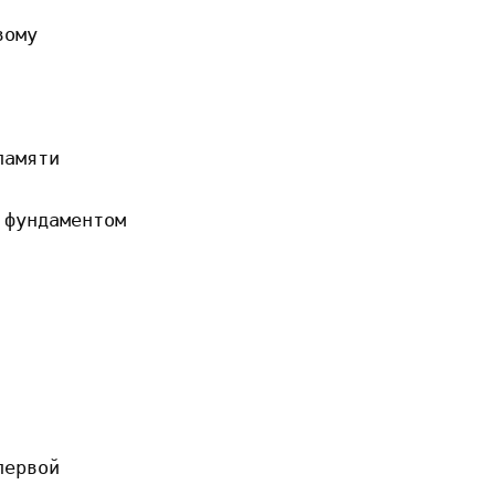
ому

амяти

фундаментом

ервой
