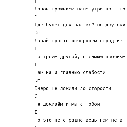
F

Давай проживем наше утро по - нов
G

Где будет для нас всё по другому

Dm

Давай просто вычеркнем город из п
E

Построим другой, с самым прочным 
F

Там наши главные слабости

Dm

Вчера не дожили до старости

G

Не доживём и мы с тобой

E

Но это не страшно ведь нам не в п