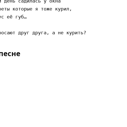
 день садилась у окна 

еты которые я тоже курил, 

с её губ…

песне