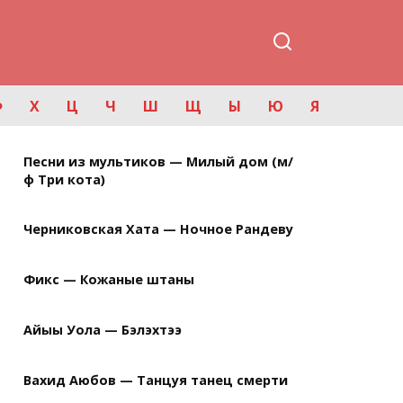
Ф
Х
Ц
Ч
Ш
Щ
Ы
Ю
Я
Песни из мультиков — Милый дом (м/
ф Три кота)
Черниковская Хата — Ночное Рандеву
Фикс — Кожаные штаны
Айыы Уола — Бэлэхтээ
Вахид Аюбов — Танцуя танец смерти