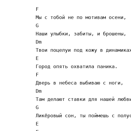
F

Мы с тобой не по мотивам осени,

G

Наши улыбки, забиты, и брошены,

Dm

Твои поцелуи под кожу в динамиках
E

Город опять охватила паника.

F

Дверь в небеса выбиваю с ноги,

Dm

Там делают ставки для нашей любви
G

Ликёровый сон, ты поймешь с полус
E
