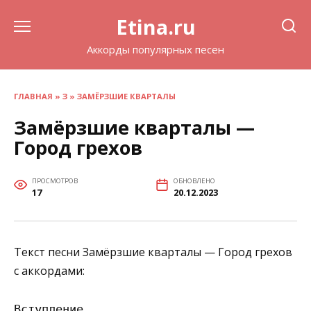
Перейти
Etina.ru
к
содержанию
Аккорды популярных песен
ГЛАВНАЯ
»
З
»
ЗАМЁРЗШИЕ КВАРТАЛЫ
Замёрзшие кварталы —
Город грехов
ПРОСМОТРОВ
ОБНОВЛЕНО
17
20.12.2023
Текст песни Замёрзшие кварталы — Город грехов
с аккордами:
Вступление
