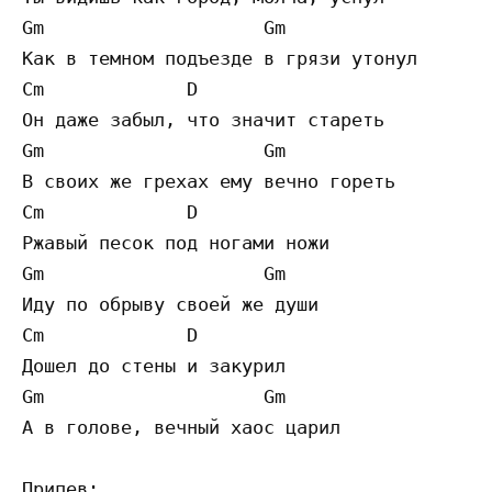
Gm                    Gm

Как в темном подъезде в грязи утонул

Cm             D

Он даже забыл, что значит стареть

Gm                    Gm

В своих же грехах ему вечно гореть

Cm             D

Ржавый песок под ногами ножи

Gm                    Gm

Иду по обрыву своей же души

Cm             D

Дошел до стены и закурил

Gm                    Gm

А в голове, вечный хаос царил

Припев: 
