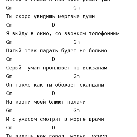
Gm                    Gm

Ты скоро увидишь мертвые души

Cm             D

Я выйду в окно, со звонком телефонным

Gm                    Gm

Пятый этаж падать будет не больно

Cm             D

Серый туман проплывет по вокзалам

Gm                    Gm

Он также как ты обожает скандалы

Cm             D

На казни моей блюют палачи

Gm                    Gm

И с ужасом смотрят в морге врачи

Cm             D

Ты видишь как город, молча, уснул
