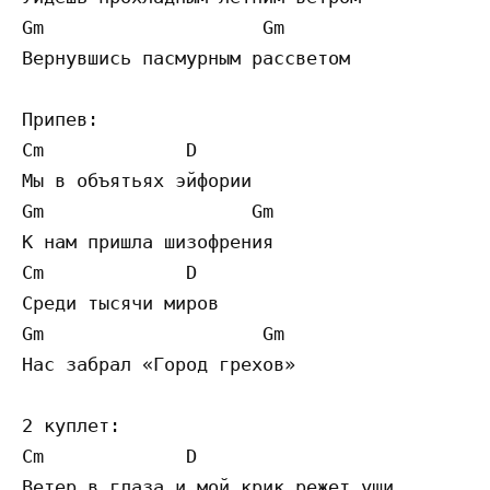
Gm                    Gm

Вернувшись пасмурным рассветом

Припев:

Cm             D

Мы в объятьях эйфории

Gm                   Gm

К нам пришла шизофрения

Cm             D

Среди тысячи миров

Gm                    Gm

Нас забрал «Город грехов»

2 куплет:

Cm             D

Ветер в глаза и мой крик режет уши
