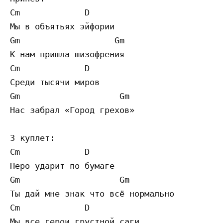
Cm             D

Мы в объятьях эйфории

Gm                   Gm

К нам пришла шизофрения

Cm             D

Среди тысячи миров

Gm                    Gm

Нас забрал «Город грехов»

3 куплет:

Cm             D

Перо ударит по бумаге

Gm                    Gm

Ты дай мне знак что всё нормально

Cm             D

Мы все герои грустной саги
