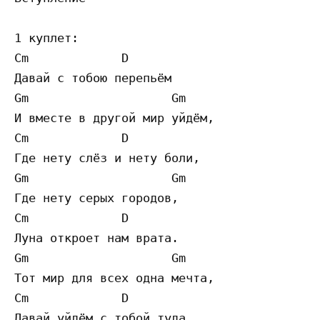
1 куплет:

Cm             D

Давай с тобою перепьём

Gm                    Gm

И вместе в другой мир уйдём,

Cm             D

Где нету слёз и нету боли,

Gm                    Gm

Где нету серых городов,

Cm             D

Луна откроет нам врата.

Gm                    Gm

Тот мир для всех одна мечта,

Cm             D

Давай уйдём с тобой туда...
