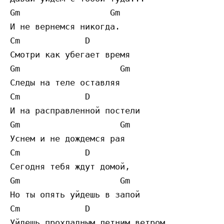
Gm                  Gm

И не вернемся никогда.

Cm             D

Смотри как убегает время

Gm                    Gm

Следы на теле оставляя

Cm             D

И на расправленной постели

Gm                    Gm

Уснем и не дождемся рая

Cm             D

Сегодня тебя ждут домой,

Gm                    Gm

Но ты опять уйдешь в запой

Cm             D

Уйдешь прохладным летним ветром
