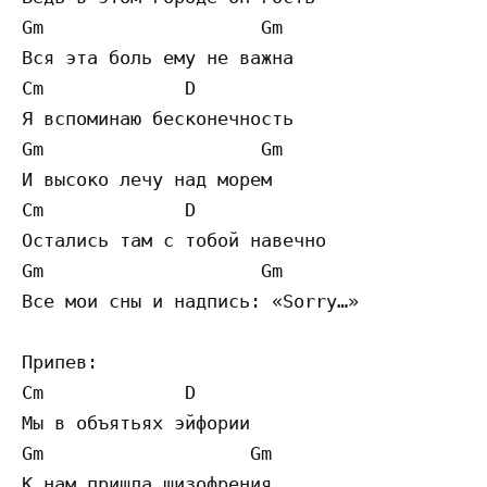
Gm                    Gm

Вся эта боль ему не важна 

Cm             D

Я вспоминаю бесконечность

Gm                    Gm

И высоко лечу над морем

Cm             D

Остались там с тобой навечно

Gm                    Gm

Все мои сны и надпись: «Sorry…»

Припев: 

Cm             D

Мы в объятьях эйфории

Gm                   Gm

К нам пришла шизофрения
