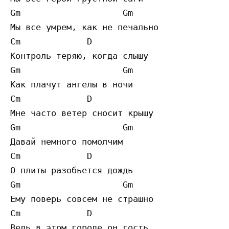
Gm                    Gm

Мы все умрем, как не печально

Cm             D

Контроль теряю, когда слышу

Gm                    Gm

Как плачут ангелы в ночи

Cm             D

Мне часто ветер сносит крышу

Gm                    Gm

Давай немного помолчим

Cm             D

О плиты разобьется дождь

Gm                    Gm

Ему поверь совсем не страшно

Cm             D

Ведь в этом городе он гость
