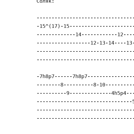
Соляк:

---------------------------------
-15^(17)-15----------------------
-------------14------------12----
------------------12-13-14----13-
---------------------------------
---------------------------------
-7h8p7------7h8p7----------------
--------8----------8-10----------
----------9--------------4h5p4---
--------------------------------5
---------------------------------
---------------------------------