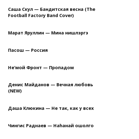
Саша Скул — Бандитская весна (The
Football Factory Band Cover)
Марат Яруллин — Мина нишлэргэ
Пасош — Россия
Не’мой Фронт — Пропадом
Денис Майданов — Вечная любовь
(NEW)
Даша Клюкина — Не так, как у всех
Чингис Раднаев — Наhанай ошолго