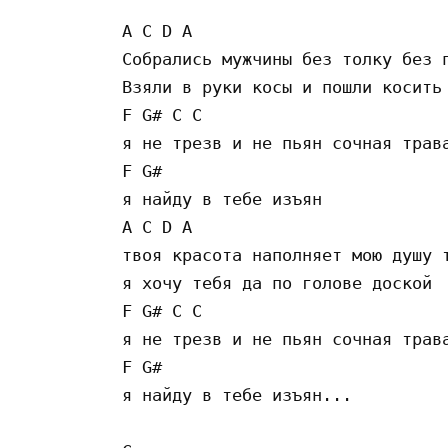
A C D A

Собрались мужчины без толку без п
Взяли в руки косы и пошли косить 
F G# C C

я не трезв и не пьян сочная трава
F G#

я найду в тебе изъян

A C D A

твоя красота наполняет мою душу т
я хочу тебя да по голове доской

F G# C C

я не трезв и не пьян сочная трава
F G#

я найду в тебе изъян...
