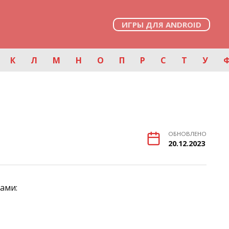
ИГРЫ ДЛЯ ANDROID
К
Л
М
Н
О
П
Р
С
Т
У
ОБНОВЛЕНО
20.12.2023
ами: