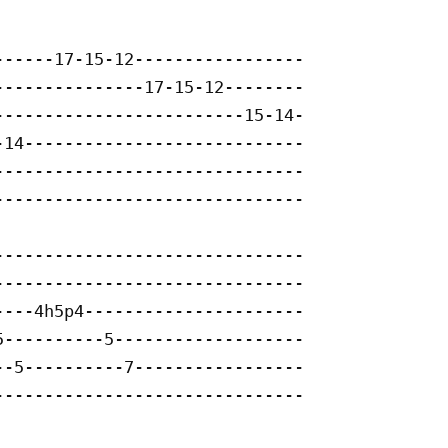
-----17-15-12-----------------

--------------17-15-12--------

------------------------15-14-

14----------------------------

------------------------------

------------------------------

------------------------------

------------------------------

---4h5p4----------------------

----------5-------------------

-5----------7-----------------

------------------------------
