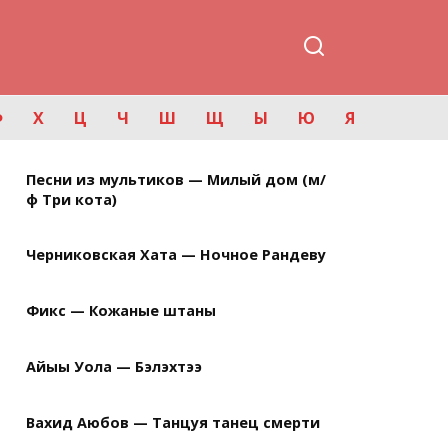
Ф
Х
Ц
Ч
Ш
Щ
Ы
Ю
Я
Песни из мультиков — Милый дом (м/
ф Три кота)
Черниковская Хата — Ночное Рандеву
Фикс — Кожаные штаны
Айыы Уола — Бэлэхтээ
Вахид Аюбов — Танцуя танец смерти