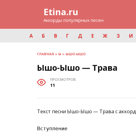
Перейти
Etina.ru
к
содержанию
Аккорды популярных песен
А
Б
В
Г
Д
Е
Ж
З
И
ГЛАВНАЯ
»
Ы
»
ЫШО-ЫШО
Ышо-Ышо — Трава
ПРОСМОТРОВ
11
Текст песни Ышо-Ышо — Трава с аккорд
Вступление
