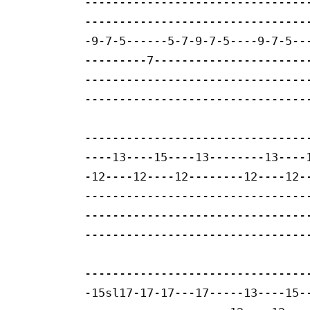
---------------------------------
---------------------------------
-9-7-5------5-7-9-7-5----9-7-5---
---------7-----------------------
---------------------------------
---------------------------------
---------------------------------
----13----15----13--------13----1
-12----12----12--------12----12--
---------------------------------
---------------------------------
---------------------------------
---------------------------------
-15sl17-17-17---17-----13----15--