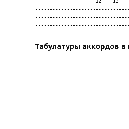
---------------------12----12----
---------------------------------
---------------------------------
Табулатуры аккордов в 