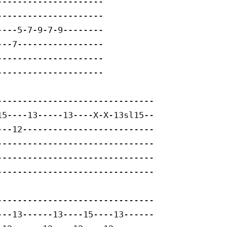
--------------------

--------------------

---5-7-9-7-9--------

--7-----------------

--------------------

--------------------

------------------------------

5----13-----13----X-X-13sl15--

--12--------------------------

------------------------------

------------------------------

------------------------------

------------------------------

--13------13----15----13------
