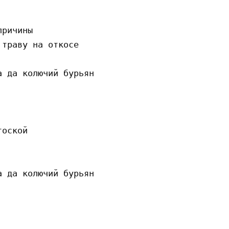
ричины

траву на откосе

 да колючий бурьян

оской

 да колючий бурьян
