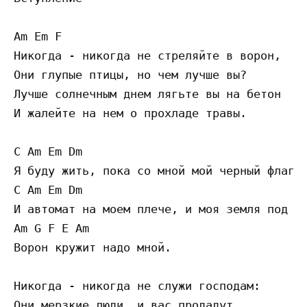
Am Em F

Никогда - никогда не стреляйте в ворон, 

Они глупые птицы, но чем лучше вы?

Лучше солнечным днем лягьте вы на бетон

И жалейте на нем о прохладе травы.

C Am Em Dm

Я буду жить, пока со мной мой черный флаг

C Am Em Dm

И автомат на моем плече, и моя земля под мо
Am G F E Am

Ворон кружит надо мной.

Никогда - никогда не служи господам:

Они мерзкие люди, и вас продадут
