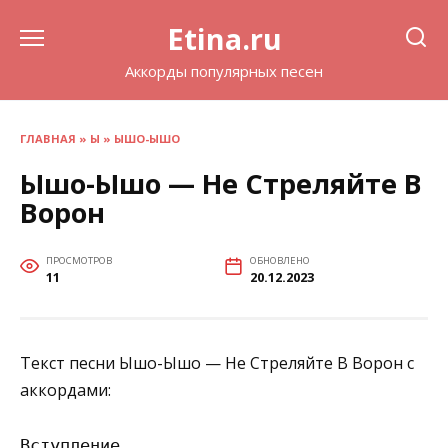
Перейти
Etina.ru
к
содержанию
Аккорды популярных песен
ГЛАВНАЯ
»
Ы
»
ЫШО-ЫШО
Ышо-Ышо — Не Стреляйте В
Ворон
ПРОСМОТРОВ
ОБНОВЛЕНО
11
20.12.2023
Текст песни Ышо-Ышо — Не Стреляйте В Ворон с
аккордами:
Вступление
