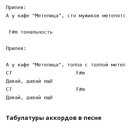
Припев:      

А у кафе "Метелица", сто мужиков метелятся.
 F#m тональность 

Припев:    

А у кафе "Метелица", толпа с толпой метелят
C7                      F#m

Давай, давай ещё

C7                      F#m

Табулатуры аккордов в песне