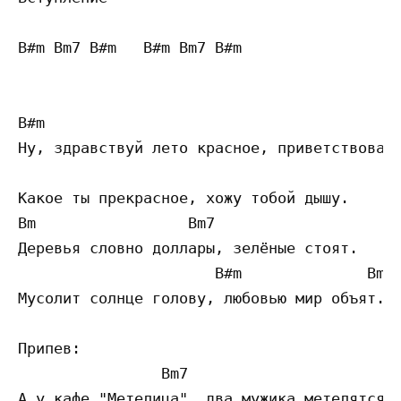
B#m Bm7 B#m   B#m Bm7 B#m

B#m                                        
Ну, здравствуй лето красное, приветствовать
                                           
Какое ты прекрасное, хожу тобой дышу.

Bm                 Bm7                     
Деревья словно доллары, зелёные стоят.

                      B#m              Bm7 
Мусолит солнце голову, любовью мир объят.

Припев:

                Bm7                        
А у кафе "Метелица", два мужика метелятся.
