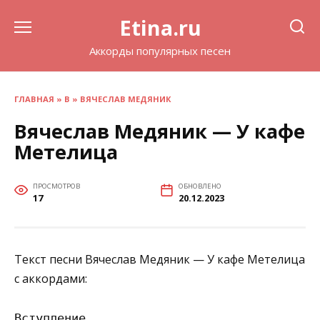
Перейти
Etina.ru
к
содержанию
Аккорды популярных песен
ГЛАВНАЯ
»
В
»
ВЯЧЕСЛАВ МЕДЯНИК
Вячеслав Медяник — У кафе
Метелица
ПРОСМОТРОВ
ОБНОВЛЕНО
17
20.12.2023
Текст песни Вячеслав Медяник — У кафе Метелица
с аккордами:
Вступление
