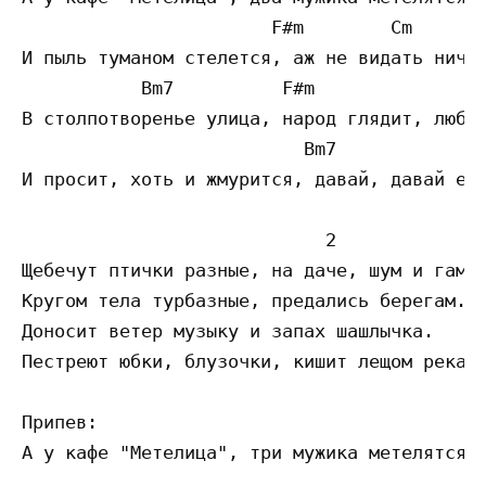
                       F#m        Cm       
И пыль туманом стелется, аж не видать ничё.
           Bm7          F#m                
В столпотворенье улица, народ глядит, любуе
                          Bm7              
И просит, хоть и жмурится, давай, давай ещё
                            2

Щебечут птички разные, на даче, шум и гам.

Кругом тела турбазные, предались берегам.

Доносит ветер музыку и запах шашлычка.

Пестреют юбки, блузочки, кишит лещом река.

Припев:

А у кафе "Метелица", три мужика метелятся.
