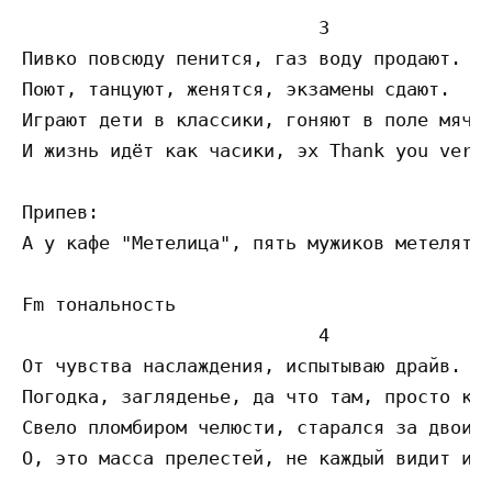
                           3

Пивко повсюду пенится, газ воду продают.

Поют, танцуют, женятся, экзамены сдают.

Играют дети в классики, гоняют в поле мяч.

И жизнь идёт как часики, эх Thank you very 
Припев:

А у кафе "Метелица", пять мужиков метелятся
Fm тональность

                           4

От чувства наслаждения, испытываю драйв.

Погодка, загляденье, да что там, просто кай
Свело пломбиром челюсти, старался за двоих.
О, это масса прелестей, не каждый видит их.