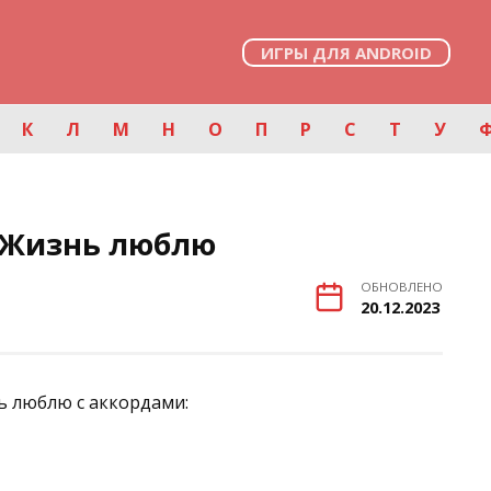
ИГРЫ ДЛЯ ANDROID
К
Л
М
Н
О
П
Р
С
Т
У
 Жизнь люблю
ОБНОВЛЕНО
20.12.2023
ь люблю с аккордами: