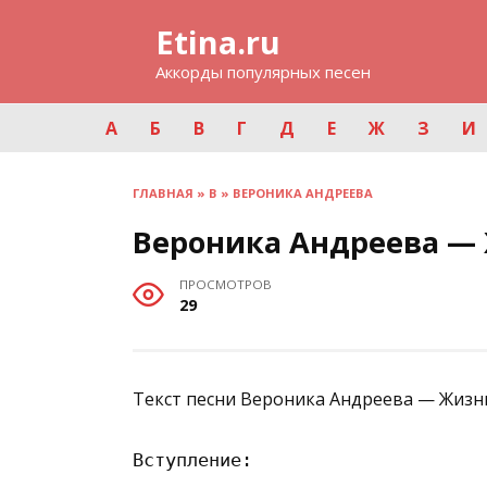
Перейти
Etina.ru
к
содержанию
Аккорды популярных песен
А
Б
В
Г
Д
Е
Ж
З
И
ГЛАВНАЯ
»
В
»
ВЕРОНИКА АНДРЕЕВА
Вероника Андреева —
ПРОСМОТРОВ
29
Текст песни Вероника Андреева — Жизн
Вступление:
