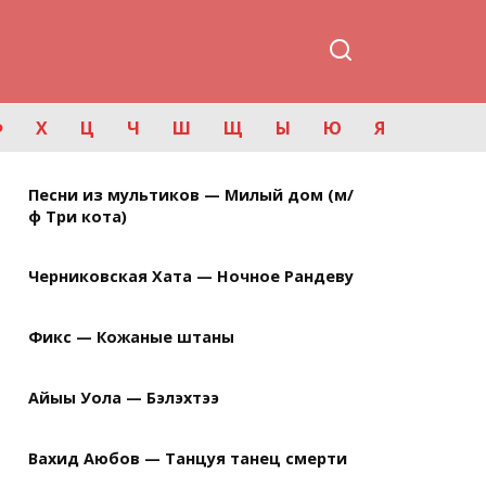
Ф
Х
Ц
Ч
Ш
Щ
Ы
Ю
Я
Песни из мультиков — Милый дом (м/
ф Три кота)
Черниковская Хата — Ночное Рандеву
Фикс — Кожаные штаны
Айыы Уола — Бэлэхтээ
Вахид Аюбов — Танцуя танец смерти