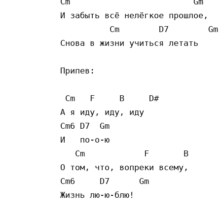
Cm                         Gm  

И забыть всё нелёгкое прошлое,

          Cm        D7        Gm

Снова в жизни учиться летать

Припев:

 Cm   F     B     D#

А я иду, иду, иду

Cm6 D7  Gm  

И   по-о-ю

   Cm            F       B       
О том, что, вопреки всему,

Cm6     D7      Gm

Жизнь лю-ю-блю!
