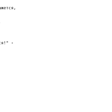
жется,



я!" -
