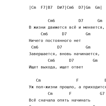
|Cm  F7|B7  D#7|Cm6  D7|Gm  Gm|

        Cm6          D7      Gm

В жизни движется всё и меняется,

     Cm6      D7        Gm

Ничего постоянного нет

 Cm6        D7          Gm

Завершается, вновь начинается,

        Cm6      D7        Gm

Ищет выхода, ищет ответ

   Cm               F           B
Уж пол-жизни прошло, а приходится
        Cm       F            G7

Всё сначала опять начинать
