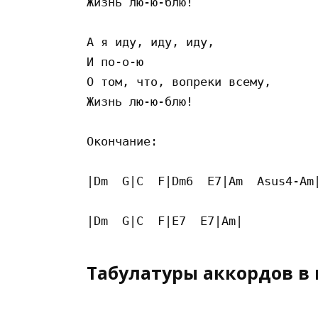
Жизнь лю-ю-блю!

А я иду, иду, иду,

И по-о-ю

О том, что, вопреки всему,

Жизнь лю-ю-блю!

Окончание:

|Dm  G|C  F|Dm6  E7|Am  Asus4-Am|
Табулатуры аккордов в 