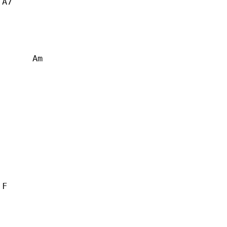
A7 

    

      Am

F  
