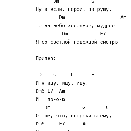
      Dm           G             
Ну а если, порой, загрущу,

        Dm                   Am  
То на небо холодное, мудрое

         Dm           E7         
Я со светлой надеждой смотрю

Припев:

 Dm   G     C      F 

И я иду, иду, иду,

Dm6 E7  Am  

И   по-о-ю

   Dm           G       C        
О том, что, вопреки всему,

Dm6     E7      Am
