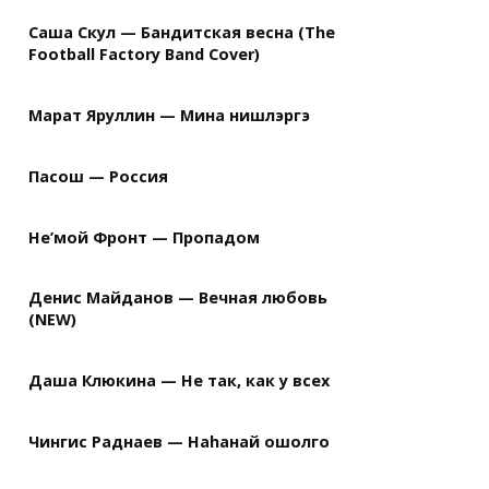
Саша Скул — Бандитская весна (The
Football Factory Band Cover)
Марат Яруллин — Мина нишлэргэ
Пасош — Россия
Не’мой Фронт — Пропадом
Денис Майданов — Вечная любовь
(NEW)
Даша Клюкина — Не так, как у всех
Чингис Раднаев — Наhанай ошолго