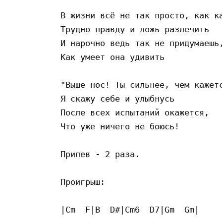
В жизни всё не так просто, как ка
Трудно правду и ложь разлечить

И нарочно ведь так не придумаешь,
Как умеет она удивить

"Выше нос! Ты сильнее, чем кажетс
Я скажу себе и улыбнусь

После всех испытаний окажется,

Что уже ничего не боюсь!

Припев - 2 раза.

Проигрыш:

|Cm  F|B  D#|Cm6  D7|Gm  Gm|
