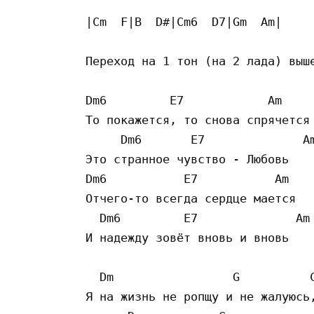
|Cm  F|B  D#|Cm6  D7|Gm  Am|

Переход на 1 тон (на 2 лада) выше
Dm6         E7            Am 

То покажется, то снова спрячется

     Dm6       E7              Am
Это странное чувство - Любовь

Dm6           E7           Am

Отчего-то всегда сердце мается

  Dm6         E7              Am

И надежду зовёт вновь и вновь

  Dm                 G          C
Я на жизнь не ропщу и не жалуюсь,