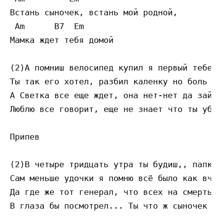
Встань сыночек, встань мой родной,

 Am      B7  Em

Mамка ждет тебя домой

(2)А помниш велосипед купил я первый тебе,

Ты так его хотел, разбил каленку но боль ст
А Светка все еще ждет, она нет-нет да зайде
Люблю все говорит, еще не знает что ты убит
Припев

(2)В четыре тридцать утра ты будиш,, папка 
Сам меньше удочки я помню всё было как вчер
Да где же тот генерал, что всех на смерть в
В глаза бы посмотрел... Ты что ж сыночек та