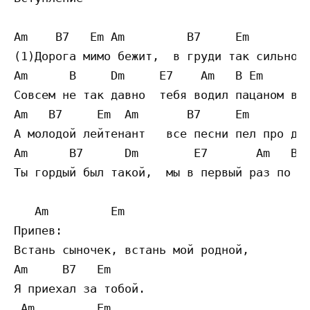
Am    B7   Em Am         B7     Em

(1)Дорога мимо бежит,  в груди так сильно б
Am      B     Dm     E7    Am   B Em

Cовсем не так давно  тебя водил пацаном в к
Am   B7     Em  Am       B7     Em

А молодой лейтенант   все песни пел про дес
Am      B7      Dm        E7       Am   B7 
Ты гордый был такой,  мы в первый раз по ст
   Am         Em

Припев:

Встань сыночек, встань мой родной,

Am     B7   Em

Я приехал за тобой.

 Am         Em
