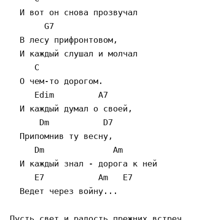
  И вот он снова прозвучал 

       G7  

  В лесу прифронтовом, 

  И каждый слушал и молчал 

     C  

  О чем-то дорогом. 

     Edim         A7  

  И каждый думал о своей, 

      Dm           D7  

  Припомнив ту весну, 

     Dm              Am  

  И каждый знал - дорога к ней 

     E7           Am   E7  

  Ведет через войну... 

Пусть свет и радость прежних встреч 
