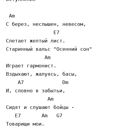
 Am  

С берез, неслышен, невесом, 

                E7  

Слетает желтый лист. 

Старинный вальс "Осенний сон" 

             Am  

Играет гармонист. 

Вздыхают, жалуясь, басы, 

    A7             Dm  

И, словно в забытьи, 

              Am  

Сидят и слушают бойцы - 

   E7       Am   G7  

Товарищи мои. 
