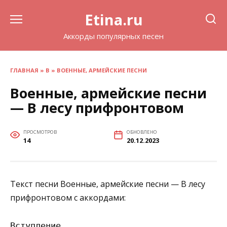
Перейти
Etina.ru
к
содержанию
Аккорды популярных песен
ГЛАВНАЯ
»
В
»
ВОЕННЫЕ, АРМЕЙСКИЕ ПЕСНИ
Военные, армейские песни
— В лесу прифронтовом
ПРОСМОТРОВ
ОБНОВЛЕНО
14
20.12.2023
Текст песни Военные, армейские песни — В лесу
прифронтовом с аккордами:
Вступление
