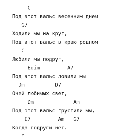
       C  

  Под этот вальс весенним днем 

     G7  

  Ходили мы на круг, 

  Под этот вальс в краю родном 

     C  

  Любили мы подруг, 

       Edim         A7  

  Под этот вальс ловили мы 

    Dm          D7  

  Очей любимых свет, 

       Dm             Am  

  Под этот вальс грустили мы, 

      E7         Am   G7  

  Когда подруги нет. 

     C  
