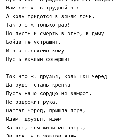
Нам светят в трудный час. 

А коль придется в землю лечь, 

Так это ж только раз! 

Но пусть и смерть в огне, в дыму 

Бойца не устрашит, 

И что положено кому — 

Пусть каждый совершит. 

Так что ж, друзья, коль наш черед 

Да будет сталь крепка! 

Пусть наше сердце не замрет, 

Не задрожит рука. 

Настал черед, пришла пора, 

Идем, друзья, идем 

За все, чем жили мы вчера, 

За все, что завтра ждем!.. 
