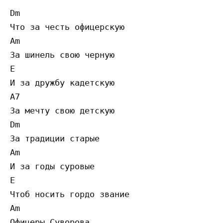
Dm 

Что за честь офицерскую 

Am 

За шинель свою черную 

E 

И за дружбу кадетскую 

A7 

За мечту свою детскую 

Dm 

За традиции старые 

Am 

И за годы суровые 

E 

Чтоб носить гордо звание 

Am 

Офицеры Суворова 
