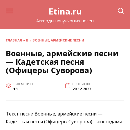
Перейти
Etina.ru
к
содержанию
Аккорды популярных песен
ГЛАВНАЯ
»
В
»
ВОЕННЫЕ, АРМЕЙСКИЕ ПЕСНИ
Военные, армейские песни
— Кадетская песня
(Офицеры Суворова)
ПРОСМОТРОВ
ОБНОВЛЕНО
18
20.12.2023
Текст песни Военные, армейские песни —
Кадетская песня (Офицеры Суворова) с аккордами: