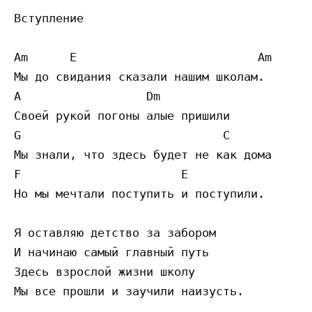
Вступление

Am      E                          Am 

Мы до свидания сказали нашим школам. 

A                  Dm 

Своей рукой погоны алые пришили 

G                             C 

Мы знали, что здесь будет не как дома 

F                       E 

Но мы мечтали поступить и поступили. 

Я оставляю детство за забором 

И начинаю самый главный путь 

Здесь взрослой жизни школу 

Мы все прошли и заучили наизусть. 
