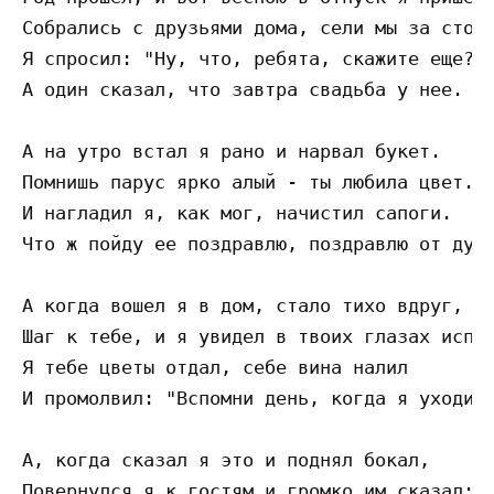
Собрались с друзьями дома, сели мы за стол.
Я спросил: "Ну, что, ребята, скажите еще?"

А один сказал, что завтра свадьба у нее.

А на утро встал я рано и нарвал букет.

Помнишь парус ярко алый - ты любила цвет.

И нагладил я, как мог, начистил сапоги.

Что ж пойду ее поздравлю, поздравлю от души
А когда вошел я в дом, стало тихо вдруг,

Шаг к тебе, и я увидел в твоих глазах испуг
Я тебе цветы отдал, себе вина налил

И промолвил: "Вспомни день, когда я уходил"
А, когда сказал я это и поднял бокал,

Повернулся я к гостям и громко им сказал:
