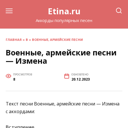
Перейти
Etina.ru
к
содержанию
Аккорды популярных песен
ГЛАВНАЯ
»
В
»
ВОЕННЫЕ, АРМЕЙСКИЕ ПЕСНИ
Военные, армейские песни
— Измена
ПРОСМОТРОВ
ОБНОВЛЕНО
8
20.12.2023
Текст песни Военные, армейские песни — Измена
с аккордами:
Вступление
