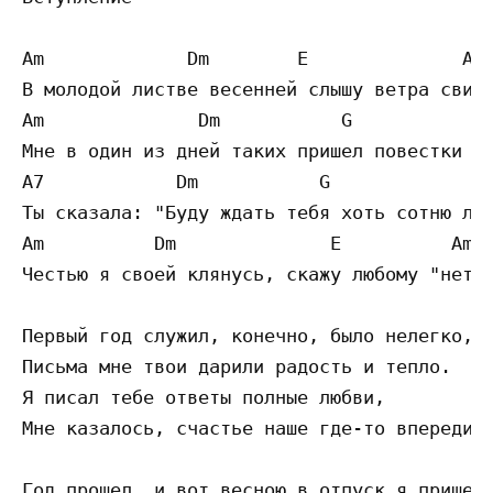
Am             Dm        E              Am

В молодой листве весенней слышу ветра свист
Am              Dm           G            C
Мне в один из дней таких пришел повестки ли
A7            Dm           G             C

Ты сказала: "Буду ждать тебя хоть сотню лет
Am          Dm              E          Am

Честью я своей клянусь, скажу любому "нет".
Первый год служил, конечно, было нелегко,

Письма мне твои дарили радость и тепло.

Я писал тебе ответы полные любви,

Мне казалось, счастье наше где-то впереди.

Год прошел, и вот весною в отпуск я пришел,