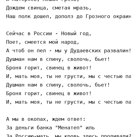
Дождем свинца, сметая мразь,

Наш полк дошел, дополз до Грозного окраин!

Сейчас в России - Новый год,

Поет, смеется мой народ,

А чтоб он пел - мы у Дудаевских развалин!

Душман нам в спину, сволочь, бьет!

Броня горит, свинец в живот!

И, мать моя, ты не грусти, мы с честью пали
Душман нам в спину, сволочь, бьет!

Броня горит, свинец в живот!

И, мать моя, ты не грусти, мы с честью пали
А мы в окопах, ждем ответ:

За деньги банка "Менатеп" иль

За Россию-мать, мы кровь здесь проливали?!
