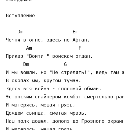
Вступление

    Dm                 Em

Чечня в огне, здесь не Афган.

       Am                F

Приказ "Войти!" войскам отдан.

      Dm            G                      
И мы вошли, но "Не стрелять!", ведь там же 
В окопах мы, кругом туман.

Здесь вся война - сплошной обман.

Эстонским снайпером комбат смертельно ранен
И матерясь, мешая грязь, 

Дождем свинца, сметая мразь,

Наш полк дошел, дополз до Грозного окраин!

И матерясь, мешая грязь, 
