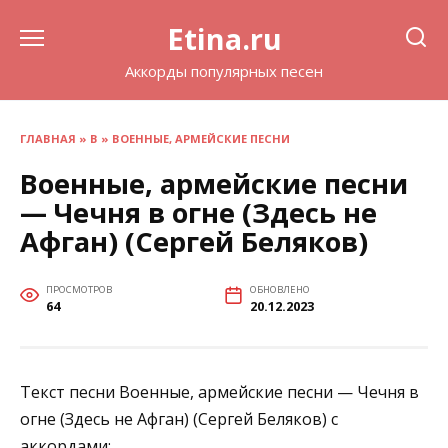
Перейти
Etina.ru
к
содержанию
Аккорды популярных песен
ГЛАВНАЯ
»
В
»
ВОЕННЫЕ, АРМЕЙСКИЕ ПЕСНИ
Военные, армейские песни
— Чечня в огне (Здесь не
Афган) (Сергей Беляков)
ПРОСМОТРОВ
ОБНОВЛЕНО
64
20.12.2023
Текст песни Военные, армейские песни — Чечня в
огне (Здесь не Афган) (Сергей Беляков) с
аккордами: