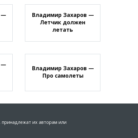
 —
Владимир Захаров —
Летчик должен
летать
 —
Владимир Захаров —
Про самолеты
т
а, принадлежат их авторам или