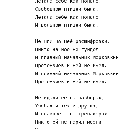
Летала себе как попало, 

Свободною птицей была. 

Летала себе как попало 

И вольною птицей была. 

Не шли на неё расшифровки, 

Никто на неё не гундел. 

И главный начальник Морковкин 

Претензиев к ней не имел. 

И главный начальник Морковкин 

Претензиев к ней не имел. 

Не ждали её на разборах,  

Учебах и тех и других, 

И главное – на тренажерах 

Никто ей не парил мозги. 
