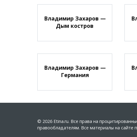
Владимир Захаров —
В
Дым костров
Владимир Захаров —
В
Германия
© 2026 Etina.ru. Все права на процитирован
правообладателям. Все материалы на сайте пу