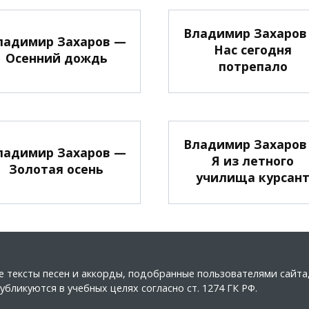
Владимир Захаров
ладимир Захаров —
Нас сегодня
Осенний дождь
потрепало
Владимир Захаров
ладимир Захаров —
Я из летного
Золотая осень
училища курсан
ные тексты песен и аккорды, подобранные пользователями сайт
бликуются в учебных целях согласно ст. 1274 ГК РФ.