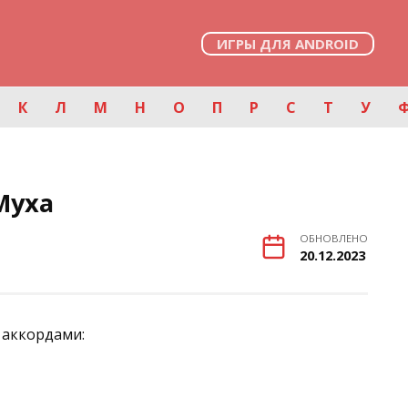
ИГРЫ ДЛЯ ANDROID
К
Л
М
Н
О
П
Р
С
Т
У
Муха
ОБНОВЛЕНО
20.12.2023
 аккордами: