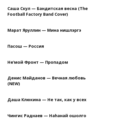
Саша Скул — Бандитская весна (The
Football Factory Band Cover)
Марат Яруллин — Мина нишлэргэ
Пасош — Россия
Не’мой Фронт — Пропадом
Денис Майданов — Вечная любовь
(NEW)
Даша Клюкина — Не так, как у всех
Чингис Раднаев — Наhанай ошолго