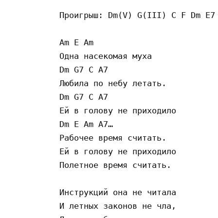
Проигрыш: Dm(V) G(III) C F Dm E7 
Am E Am 

Одна насекомая муха 

Dm G7 C A7 

Любила по небу летать. 

Dm G7 C A7 

Ей в голову не приходило 

Dm E Am A7…  

Рабочее время считать.  

Ей в голову не приходило  

Полетное время считать. 

Инструкций она не читала 

И летных законов не чла, 
