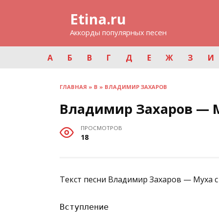
Перейти
Etina.ru
к
содержанию
Аккорды популярных песен
А
Б
В
Г
Д
Е
Ж
З
И
ГЛАВНАЯ
»
В
»
ВЛАДИМИР ЗАХАРОВ
Владимир Захаров — 
ПРОСМОТРОВ
18
Текст песни Владимир Захаров — Муха с
Вступление
