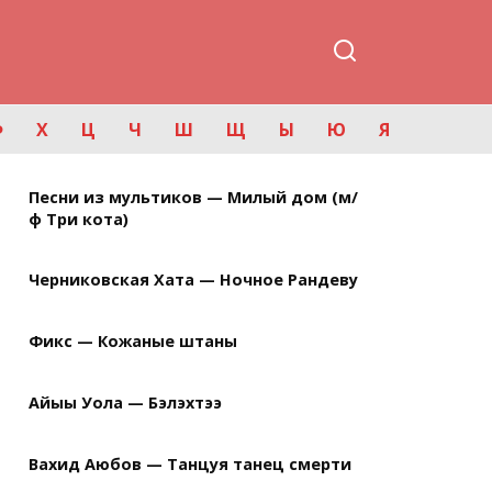
Ф
Х
Ц
Ч
Ш
Щ
Ы
Ю
Я
Песни из мультиков — Милый дом (м/
ф Три кота)
Черниковская Хата — Ночное Рандеву
Фикс — Кожаные штаны
Айыы Уола — Бэлэхтээ
Вахид Аюбов — Танцуя танец смерти