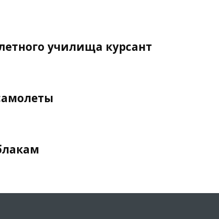
летного училища курсант
самолеты
блакам