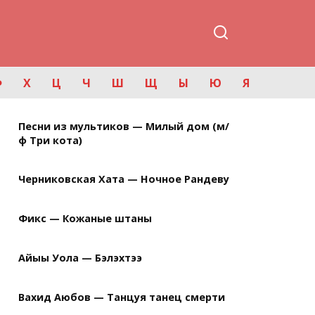
Ф
Х
Ц
Ч
Ш
Щ
Ы
Ю
Я
Песни из мультиков — Милый дом (м/
ф Три кота)
Черниковская Хата — Ночное Рандеву
Фикс — Кожаные штаны
Айыы Уола — Бэлэхтээ
Вахид Аюбов — Танцуя танец смерти