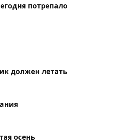
егодня потрепало
а
ик должен летать
мания
тая осень