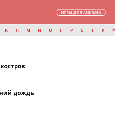
ИГРЫ ДЛЯ ANDROID
К
Л
М
Н
О
П
Р
С
Т
У
костров
нний дождь