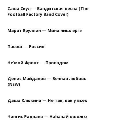
Саша Скул — Бандитская весна (The
Football Factory Band Cover)
Марат Яруллин — Мина нишлэргэ
Пасош — Россия
Не’мой Фронт — Пропадом
Денис Майданов — Вечная любовь
(NEW)
Даша Клюкина — Не так, как у всех
Чингис Раднаев — Наhанай ошолго