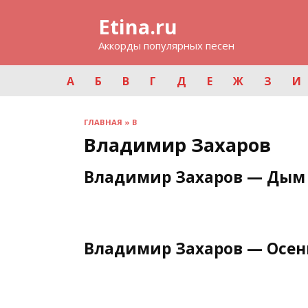
Перейти
Etina.ru
к
содержанию
Аккорды популярных песен
А
Б
В
Г
Д
Е
Ж
З
И
ГЛАВНАЯ
»
В
Владимир Захаров
Владимир Захаров — Дым 
Владимир Захаров — Осе