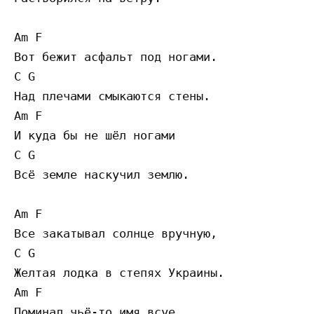
Am F

Вот бежит асфальт под ногами.

C G

Над плечами смыкаются стены.

Am F

И куда бы не шёл ногами

C G

Всё земле наскучил землю.

Am F

Все закатывал солнце вручную,

C G

Желтая лодка в степях Украины.

Am F

Поминал чьё-то имя всуе,
