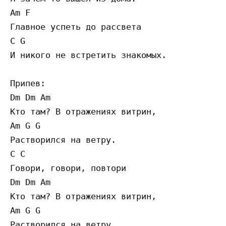
Am F

Главное успеть до рассвета

C G

И никого не встретить знакомых.

Припев:

Dm Dm Am 

Кто там? В отражениях витрин,

Am G G

Растворился на ветру.

C C 

Говори, говори, повтори

Dm Dm Am 

Кто там? В отражениях витрин,

Am G G

Растворился на ветру.
