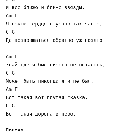
И все ближе и ближе звёзды.

Am F

Я помню сердце стучало так часто,

C G

Да возвращаться обратно уж поздно.

Am F

Знай где я был ничего не осталось,

C G

Может быть никогда я и не был.

Am F

Вот такая вот глупая сказка,

C G

Вот такая дорога в небо.

Припев:
