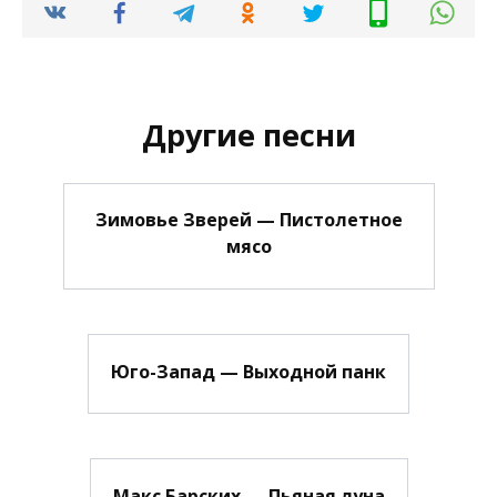
Другие песни
Зимовье Зверей — Пиcтoлeтнoe
мяco
Юго-Запад — Выходной панк
Макс Барских — Пьяная луна