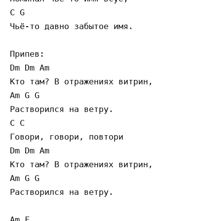
C G

Чьё-то давно забытое имя.

Припев:

Dm Dm Am 

Кто там? В отражениях витрин,

Am G G

Растворился на ветру.

C C 

Говори, говори, повтори

Dm Dm Am 

Кто там? В отражениях витрин,

Am G G

Растворился на ветру.

Am F
