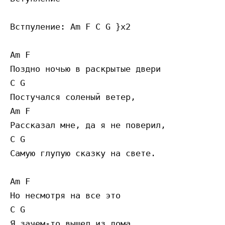
Встпуление: Am F C G }x2

Am F

Поздно ночью в раскрытые двери

C G

Постучался соленый ветер,

Am F

Рассказал мне, да я не поверил,

C G

Самую глупую сказку на свете.

Am F   

Но несмотря на все это

C G

Я зачем-то вышел из дома.
