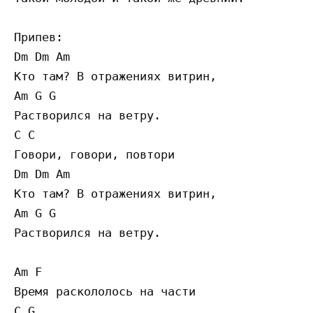
Припев:

Dm Dm Am 

Кто там? В отражениях витрин,

Am G G

Растворился на ветру.

C C 

Говори, говори, повтори

Dm Dm Am 

Кто там? В отражениях витрин,

Am G G

Растворился на ветру.

Am F

Время раскололось на части

C G
