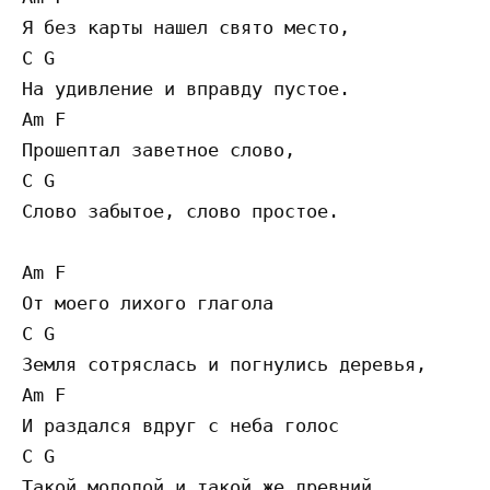
Я без карты нашел свято место,

C G

На удивление и вправду пустое.

Am F

Прошептал заветное слово,

C G

Слово забытое, слово простое.

Am F

От моего лихого глагола

C G

Земля сотряслась и погнулись деревья,

Am F

И раздался вдруг с неба голос

C G

Такой молодой и такой же древний.
