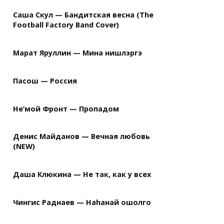
Саша Скул — Бандитская весна (The
Football Factory Band Cover)
Марат Яруллин — Мина нишлэргэ
Пасош — Россия
Не’мой Фронт — Пропадом
Денис Майданов — Вечная любовь
(NEW)
Даша Клюкина — Не так, как у всех
Чингис Раднаев — Наhанай ошолго