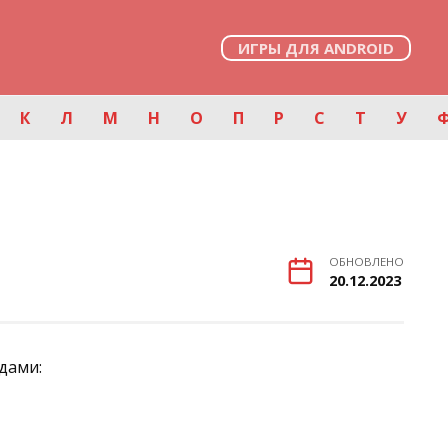
ИГРЫ ДЛЯ ANDROID
К
Л
М
Н
О
П
Р
С
Т
У
ОБНОВЛЕНО
20.12.2023
рдами: