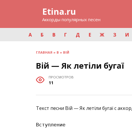
Перейти
Etina.ru
к
содержанию
Аккорды популярных песен
А
Б
В
Г
Д
Е
Ж
З
И
ГЛАВНАЯ
»
В
»
ВІЙ
Вій — Як летіли бугаї
ПРОСМОТРОВ
11
Текст песни Вій — Як летіли бугаї с акко
Вступление
