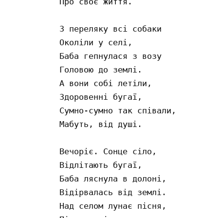
Про своє життя.

З переляку всі собаки

Околіли у селі,

Баба гепнулася з возу

Головою до землі.

А вони собі летіли,

Здоровенні бугаї,

Сумно-сумно так співали,

Мабуть, від душі.

Вечоріє. Сонце сіло,

Відлітають бугаї,

Баба ляснула в долоні,

Відірвалась від землі.

Над селом лунає пісня,  
