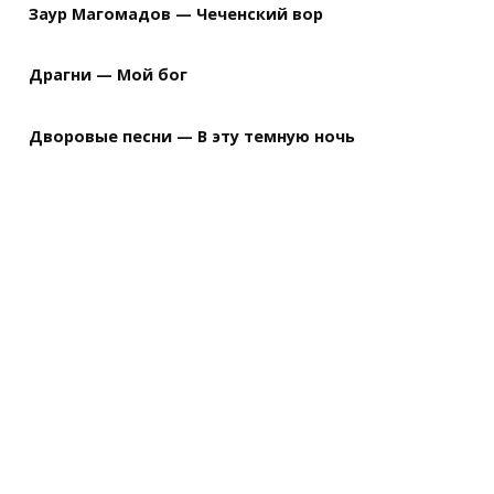
Заур Магомадов — Чеченский вор
Драгни — Мой бог
Дворовые песни — В эту темную ночь