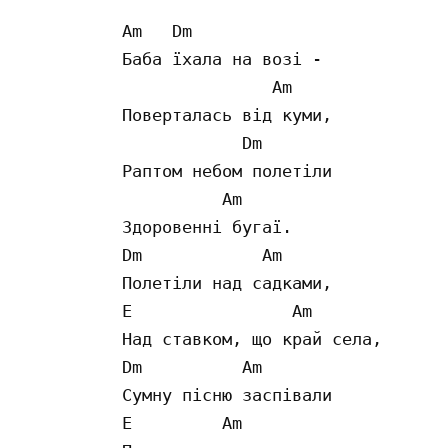
Am   Dm             

Баба їхала на возі -

               Am   

Поверталась від куми,

            Dm        

Раптом небом полетіли

          Am

Здоровенні бугаї.

Dm            Am

Полетіли над садками,

E                Am

Над ставком, що край села,

Dm          Am

Сумну пісню заспівали

E         Am
