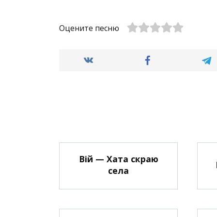
Оцените песню
Вій — Хата скраю
села