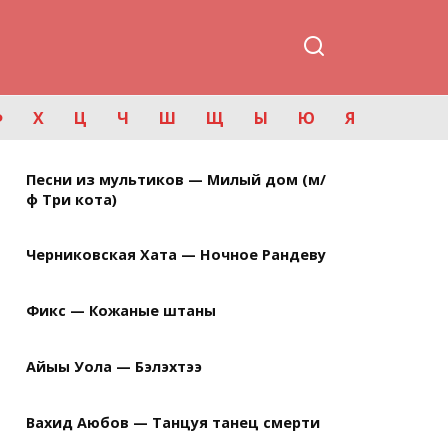
Ф
Х
Ц
Ч
Ш
Щ
Ы
Ю
Я
Песни из мультиков — Милый дом (м/
ф Три кота)
Черниковская Хата — Ночное Рандеву
Фикс — Кожаные штаны
Айыы Уола — Бэлэхтээ
Вахид Аюбов — Танцуя танец смерти