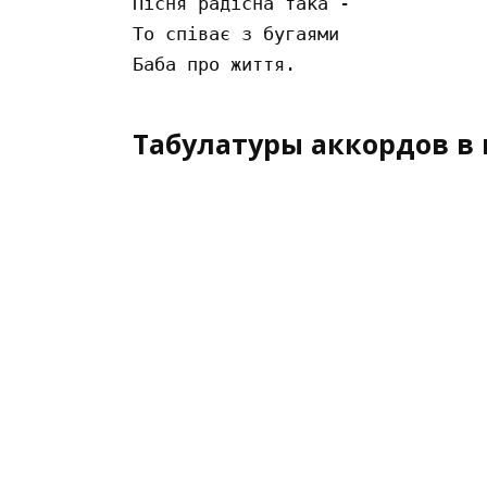
Пісня радісна така -

То співає з бугаями

Табулатуры аккордов в 