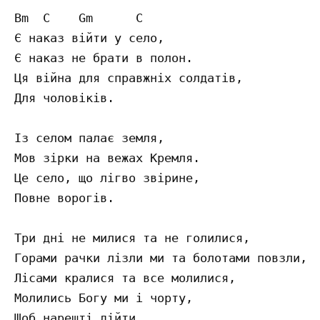
Bm  C    Gm      C

Є наказ війти у село,

Є наказ не брати в полон.

Ця війна для справжніх солдатів,

Для чоловіків.

Із селом палає земля,

Мов зірки на вежах Крeмля.

Це село, що лігво звірине,

Повне ворогів.

Три дні не милися та не голилися,

Горами рачки лізли ми та болотами повзли,

Лісами кралися та все молилися,

Молились Богу ми і чорту,

Щоб нарешті дійти.
