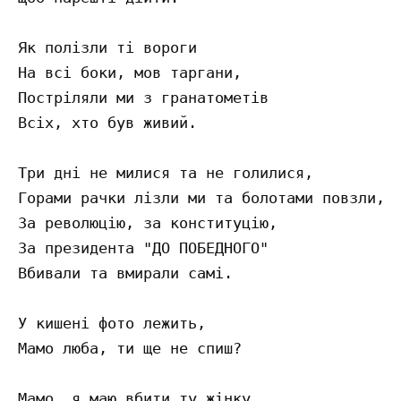
Як полізли ті вороги

На всі боки, мов таргани,

Постріляли ми з гранатометів

Всіх, хто був живий.

Три дні не милися та не голилися,

Горами рачки лізли ми та болотами повзли,

За революцію, за конституцію,

За президента "ДО ПОБЕДНОГО"

Вбивали та вмирали самі.

У кишені фото лежить,

Мамо люба, ти ще не спиш?

Мамо, я маю вбити ту жінку,
