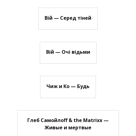
Вій — Серед тіней
Вій — Очі відьми
Чиж и Ко — Будь
Глеб Самойлоff & the Matrixx —
Живые и мертвые