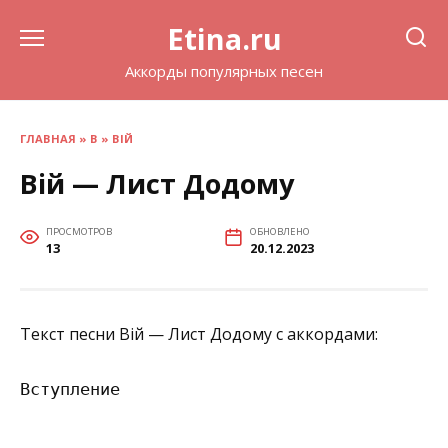
Перейти
Etina.ru
к
содержанию
Аккорды популярных песен
ГЛАВНАЯ
»
В
»
ВІЙ
Вій — Лист Додому
ПРОСМОТРОВ
ОБНОВЛЕНО
13
20.12.2023
Текст песни Вій — Лист Додому с аккордами:
Вступление
