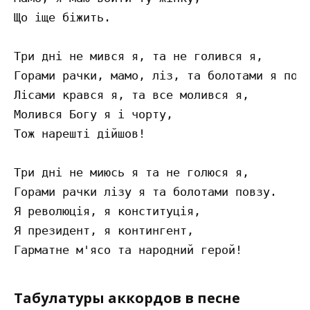
Що іще біжить.

Три дні не мився я, та не голився я,

Горами рачки, мамо, ліз, та болотами я повз
Лісами крався я, та все молився я,

Молився Богу я і чорту,

Тож нарешті дійшов!

Три дні не миюсь я та не голюся я,

Горами рачки лізу я та болотами повзу.

Я революція, я конституція,

Я президент, я контингент,

Табулатуры аккордов в песне