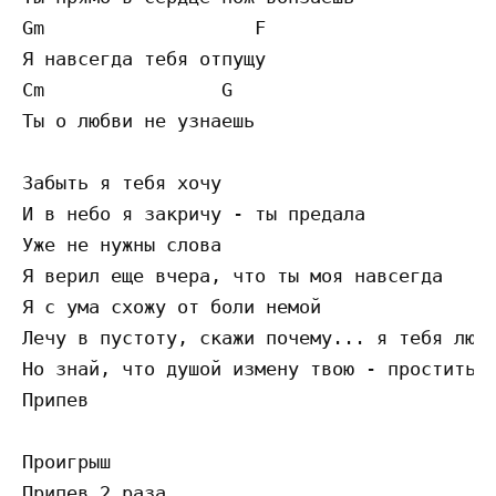
Gm                   F

Я навсегда тебя отпущу

Cm                G  

Ты о любви не узнаешь

Забыть я тебя хочу

И в небо я закричу - ты предала

Уже не нужны слова

Я верил еще вчера, что ты моя навсегда

Я с ума схожу от боли немой

Лечу в пустоту, скажи почему... я тебя любл
Но знай, что душой измену твою - простить н
Припев

Проигрыш
