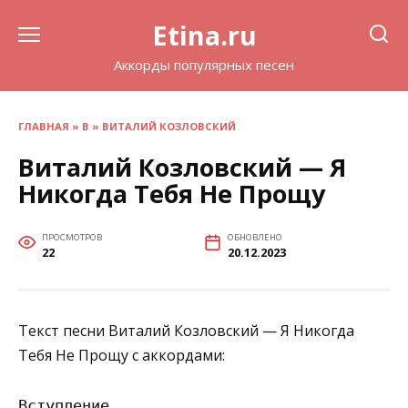
Перейти
Etina.ru
к
содержанию
Аккорды популярных песен
ГЛАВНАЯ
»
В
»
ВИТАЛИЙ КОЗЛОВСКИЙ
Виталий Козловский — Я
Никогда Тебя Не Прощу
ПРОСМОТРОВ
ОБНОВЛЕНО
22
20.12.2023
Текст песни Виталий Козловский — Я Никогда
Тебя Не Прощу с аккордами:
Вступление
