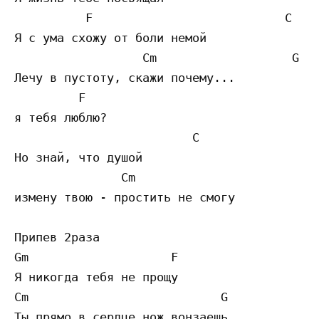
          F                           C

Я с ума схожу от боли немой

                  Cm                   G

Лечу в пустоту, скажи почему... 

         F

я тебя люблю?

                         C

Но знай, что душой 

               Cm                          
измену твою - простить не смогу

Припев 2раза

Gm                    F

Я никогда тебя не прощу

Cm                           G

Ты прямо в сердце нож вонзаешь
