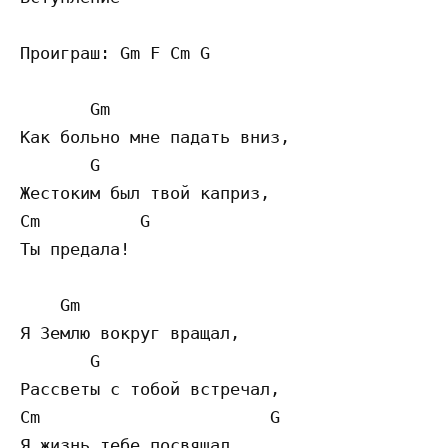
Проиграш: Gm F Cm G 

       Gm

Как больно мне падать вниз,

       G

Жестоким был твой каприз,

Cm          G

Ты предала!

    Gm

Я Землю вокруг вращал,

       G

Рассветы с тобой встречал,

Cm                       G

Я жизнь тебе посвящал
