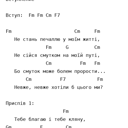
Вступ:  Fm Fm Cm F7

Fm                      Cm     Fm

   Не стань печаллю у моїм житті,

              Fm     G         Cm

   Не сійся смутком на моїй путі,

              Cm          Fm   Fm

   Бо смуток може болем прорости...

       Cm          F7           Fm

   Невже, невже хотіли б цього ми?

Приспів 1:

                    Fm

   Тебе благаю і тебе кляну,

Gm          F        Cm
