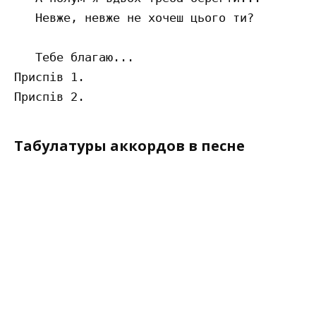
   Невже, невже не хочеш цього ти?

   Тебе благаю... 

Приспів 1.

Табулатуры аккордов в песне