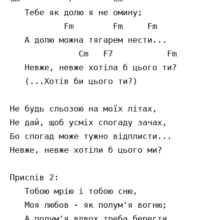
   Тебе як долю я не омину;

           Fm        Fm     Fm

   А долю можна тягарем нести...

              Cm   F7           Fm

   Невже, невже хотіла б цього ти?

   (...Хотів би цього ти?)

Не будь сльозою на моїх літах,

Не дай, щоб усміх спогаду зачах,

Бо спогад може тужно відплисти...

Невже, невже хотіли б цього ми?

Приспів 2:

   Тобою мрію і тобою сню,

   Моя любов - як полум'я вогню;

   А полум'я вдвох треба берегти...
