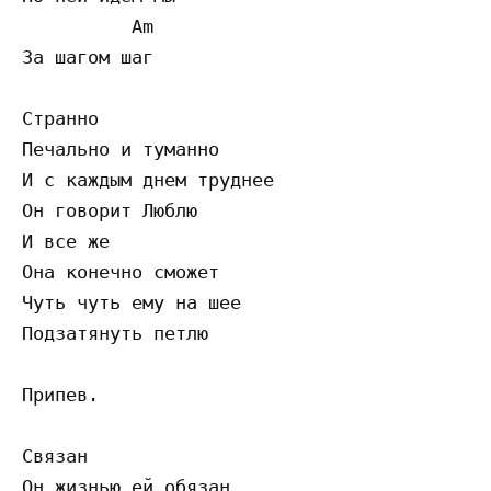
          Am

За шагом шаг

Странно

Печально и туманно

И с каждым днем труднее

Он говорит Люблю

И все же

Она конечно сможет

Чуть чуть ему на шее

Подзатянуть петлю

Припев.

Связан

Он жизнью ей обязан
