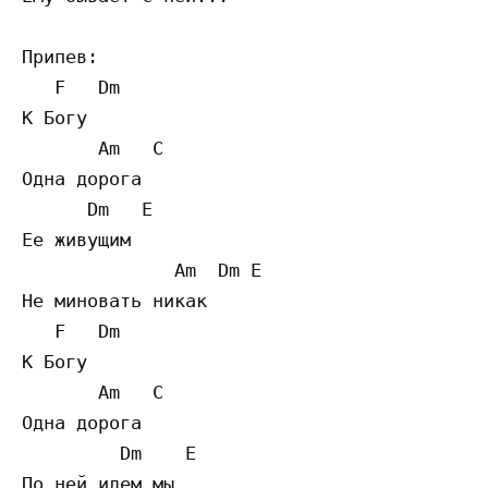
Припев:

   F   Dm

К Богу

       Am   C

Одна дорога

      Dm   E

Ее живущим

              Am  Dm E

Не миновать никак

   F   Dm

К Богу

       Am   C

Одна дорога

         Dm    E

По ней идем мы
