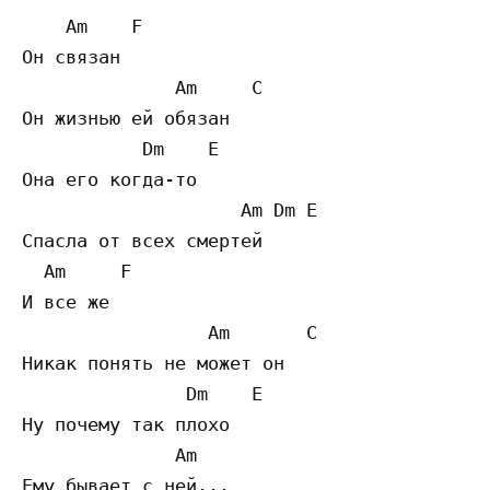
    Am    F

Он связан

              Am     C

Он жизнью ей обязан

           Dm    E

Она его когда-то

                    Am Dm E

Спасла от всех смертей

  Am     F

И все же

                 Am       C

Никак понять не может он

               Dm    E

Ну почему так плохо

              Am

Ему бывает с ней...
