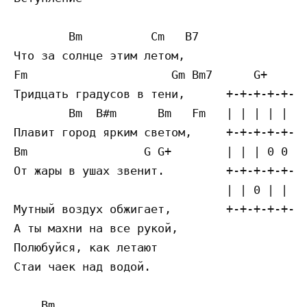
        Bm          Cm   B7

Что за солнце этим летом,

Fm                     Gm Bm7      G+

Тридцать градусов в тени,      +-+-+-+-+-+

        Bm  B#m      Bm   Fm   | | | | | 0 
Плавит город ярким светом,     +-+-+-+-+-+

Bm                 G G+        | | | 0 0 |

От жары в ушах звенит.         +-+-+-+-+-+

                               | | 0 | | |

Мутный воздух обжигает,        +-+-+-+-+-+

А ты махни на все рукой,

Полюбуйся, как летают

Стаи чаек над водой.

    Bm
