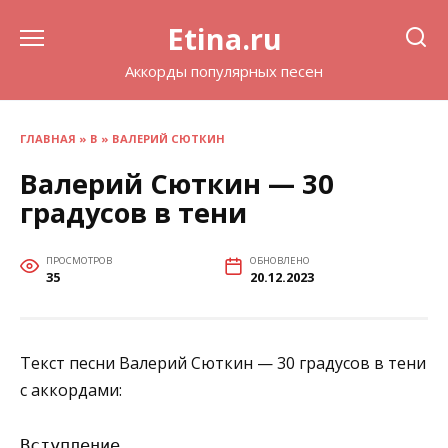
Перейти
Etina.ru
к
содержанию
Аккорды популярных песен
ГЛАВНАЯ
»
В
»
ВАЛЕРИЙ СЮТКИН
Валерий Сюткин — 30
градусов в тени
ПРОСМОТРОВ
ОБНОВЛЕНО
35
20.12.2023
Текст песни Валерий Сюткин — 30 градусов в тени
с аккордами:
Вступление
