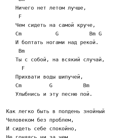
   Ничего нет летом лучше,

    F

   Чем сидеть на самой круче,

   Cm           G          Bm G

   И болтать ногами над рекой.

    Bm

   Ты с собой, на всякий случай,

     F

   Прихвати воды шипучей,

   Cm         G          Bm

   Улыбнись и эту песню пой.

Как легко быть в полдень знойный

Человеком без проблем,

И сидеть себе спокойно,

Не гоняясь ни за чем.
