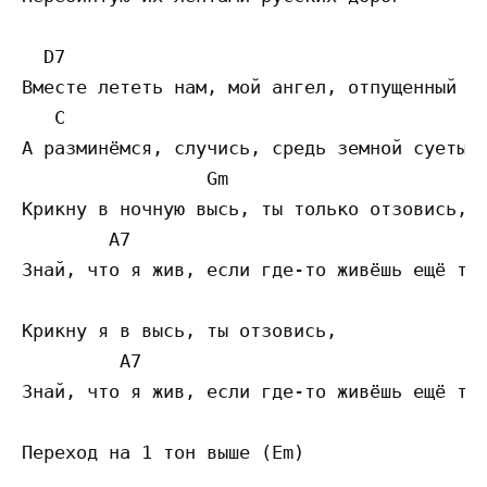
  D7                                       
Вместе лететь нам, мой ангел, отпущенный ср
   C                                       
А разминёмся, случись, средь земной суеты,

                 Gm                        
Крикну в ночную высь, ты только отзовись,

        A7                                 
Знай, что я жив, если где-то живёшь ещё ты

Крикну я в высь, ты отзовись,

         A7                                
Знай, что я жив, если где-то живёшь ещё ты

Переход на 1 тон выше (Em)
