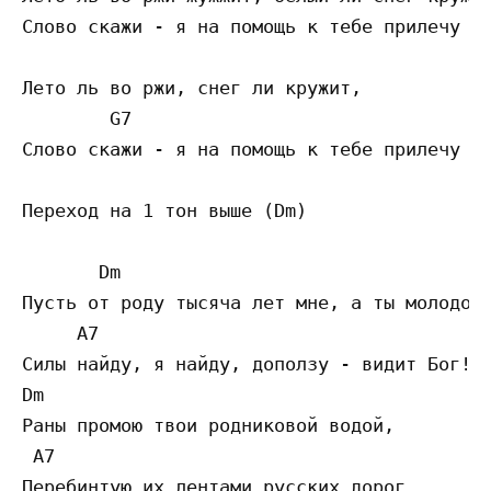
Слово скажи - я на помощь к тебе прилечу

Лето ль во ржи, снег ли кружит,

        G7                                 
Слово скажи - я на помощь к тебе прилечу

Переход на 1 тон выше (Dm)

       Dm                                  
Пусть от роду тысяча лет мне, а ты молодой,
     A7                                    
Силы найду, я найду, доползу - видит Бог!

Dm                                         
Раны промою твои родниковой водой,

 A7                                        
Перебинтую их лентами русских дорог
