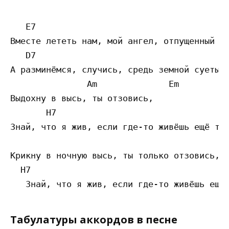
   E7                                      
Вместе лететь нам, мой ангел, отпущенный ср
   D7                                      
А разминёмся, случись, средь земной суеты,

               Am              Em  

Выдохну в высь, ты отзовись,

       H7                                  
Знай, что я жив, если где-то живёшь ещё ты

Крикну в ночную высь, ты только отзовись,

  H7                                       
Табулатуры аккордов в песне