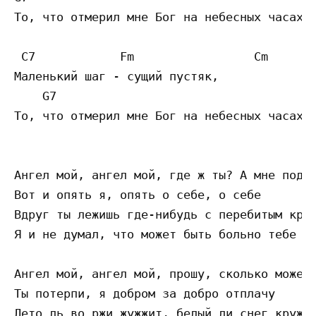
То, что отмерил мне Бог на небесных часах

 C7            Fm                 Cm 

Маленький шаг - сущий пустяк,

    G7                                     
То, что отмерил мне Бог на небесных часах

Ангел мой, ангел мой, где ж ты? А мне подел
Вот и опять я, опять о себе, о себе

Вдруг ты лежишь где-нибудь с перебитым крыл
Я и не думал, что может быть больно тебе

Ангел мой, ангел мой, прошу, сколько можешь
Ты потерпи, я добром за добро отплачу

Лето ль во ржи жужжит, белый ли снег кружит