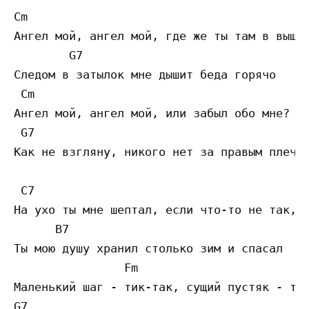
Cm                                         
Ангел мой, ангел мой, где же ты там в вышин
        G7                                 
Следом в затылок мне дышит беда горячо

 Cm                                        
Ангел мой, ангел мой, или забыл обо мне?

 G7                                        
Как не взгляну, никого нет за правым плечом
 C7                                        
На ухо ты мне шептал, если что-то не так,

      B7                                   
Ты мою душу хранил столько зим и спасал

                Fm                         
Маленький шаг - тик-так, сущий пустяк - тик
G7                                         