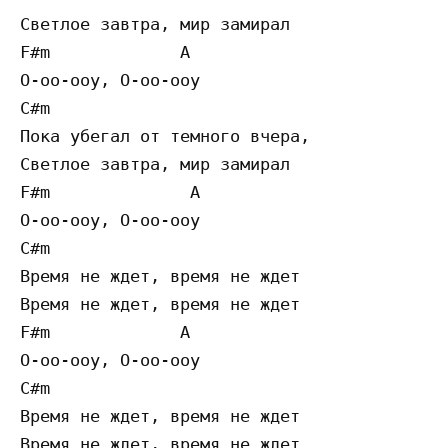
Светлое завтра, мир замирал

F#m             A

О-оо-ооу, О-оо-ооу

C#m

Пока убегал от темного вчера,

Светлое завтра, мир замирал

F#m              A

О-оо-ооу, О-оо-ооу

C#m

Время не ждет, время не ждет

Время не ждет, время не ждет

F#m             A

О-оо-ооу, О-оо-ооу

C#m

Время не ждет, время не ждет
