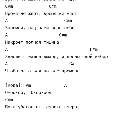
C#m              C#m

Время не ждет, время не ждет

A                      C#m

Запомни, над нами одно небо

A                    C#m

Накроет полная тишина

A                                F#m

Знаешь я нашел выход, и делаю свой выбор

A                        G#

Чтобы остаться на все времена.

[Кода]:F#m             A

О-оо-ооу, О-оо-ооу

C#m

Пока убегал от темного вчера,
