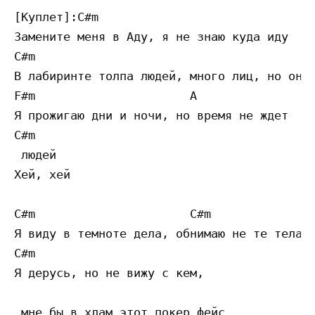
[Куплет]:C#m

Замените меня в Аду, я не знаю куда иду

C#m

В лабиринте толпа людей, много лиц, но они 
F#m                      A

Я прожигаю дни и ночи, но время не ждет

C#m

 людей

Хей, хей

C#m                      C#m

Я виду в темноте дела, обнимаю не те тела

C#m

Я дерусь, но не вижу с кем,

 мне бы в хлам этот покер фейс
