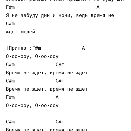
F#m                            A

Я не забуду дни и ночи, ведь время не

C#m

ждет людей

[Припев]:F#m              A

О-оо-ооу, О-оо-ооу

C#m              C#m

Время не ждет, время не ждет

C#m              C#m

Время не ждет, время не ждет

F#m              A

О-оо-ооу, О-оо-ооу

C#m              C#m

Время не ждет, время не ждет
