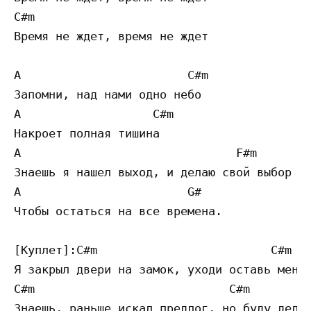
C#m

Время не ждет, время не ждет

A                        C#m

Запомни, над нами одно небо

A                   C#m

Накроет полная тишина

A                               F#m

Знаешь я нашел выход, и делаю свой выбор

A                        G#

Чтобы остаться на все времена.

[Куплет]:C#m                         C#m

Я закрыл двери на замок, уходи оставь меня 
C#m                            C#m

Знаешь, раньше искал предлог, но буду делат