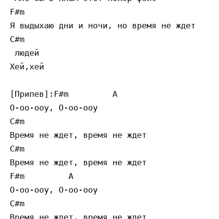
F#m

Я выдыхаю дни и ночи, но время не ждет

C#m

 людей

Хей,хей

[Припев]:F#m         A

О-оо-ооу, О-оо-ооу

C#m

Время не ждет, время не ждет

C#m

Время не ждет, время не ждет

F#m         A

О-оо-ооу, О-оо-ооу

C#m

Время не ждет, время не ждет
