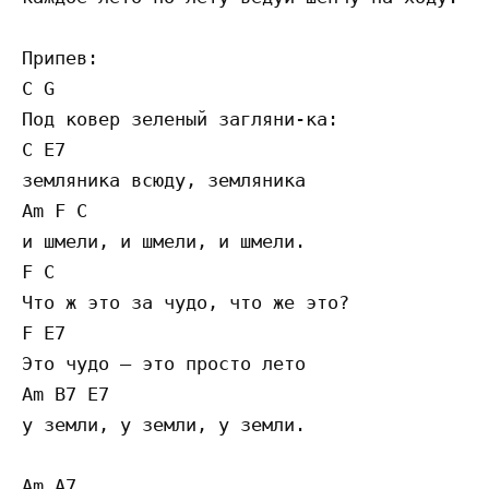
Припев:

C G

Под ковер зеленый загляни-ка:

C E7

земляника всюду, земляника

Am F C

и шмели, и шмели, и шмели.

F C

Что ж это за чудо, что же это?

F E7

Это чудо — это просто лето

Am B7 E7

у земли, у земли, у земли.

Am A7
