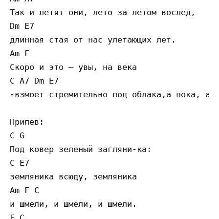
Так и летят они, лето за летом вослед,

Dm E7

длинная стая от нас улетающих лет.

Am F

Скоро и это — увы, на века

C A7 Dm E7

-взмоет стремительно под облака,а пока, а п
Припев:

C G

Под ковер зеленый загляни-ка:

C E7

земляника всюду, земляника

Am F C

и шмели, и шмели, и шмели.

F C
