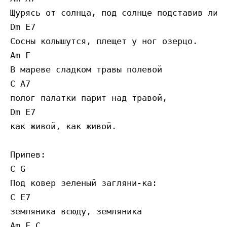
Щурясь от солнца, под солнце подставив лицо
Dm E7

Сосны колышутся, плещет у ног озерцо.

Am F

В мареве сладком травы полевой

C A7 

полог палатки парит над травой, 

Dm E7

как живой, как живой.

Припев:

C G

Под ковер зеленый загляни-ка:

C E7

земляника всюду, земляника

Am F C
