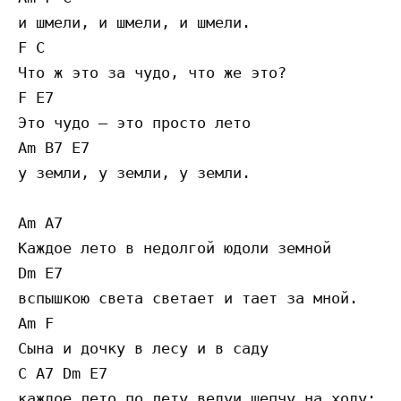
и шмели, и шмели, и шмели.

F C

Что ж это за чудо, что же это?

F E7

Это чудо — это просто лето

Am B7 E7

у земли, у земли, у земли.

Am A7

Каждое лето в недолгой юдоли земной

Dm E7

вспышкою света светает и тает за мной.

Am F

Сына и дочку в лесу и в саду

C A7 Dm E7

каждое лето по лету ведуи шепчу на ходу:
