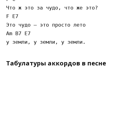
Что ж это за чудо, что же это?

F E7

Это чудо — это просто лето

Am B7 E7

Табулатуры аккордов в песне