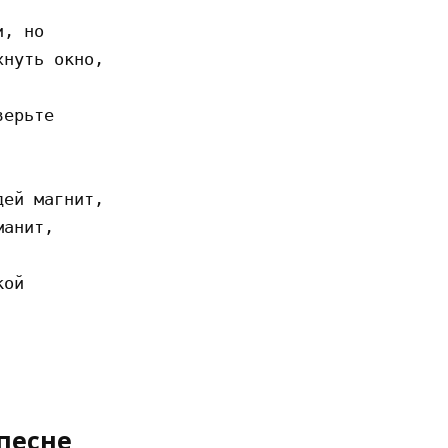
, но

нуть окно,

ерьте

ей магнит,

анит,

ой

песне