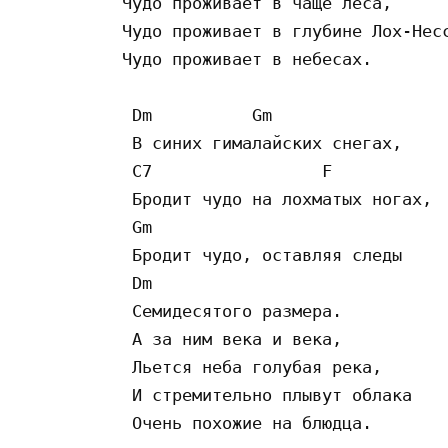
Чудо проживает в чаще леса,

Чудо проживает в глубине Лох-Несс
Чудо проживает в небесах.

 Dm          Gm

 В синих гималайских снегах,

 C7                 F

 Бродит чудо на лохматых ногах,

 Gm

 Бродит чудо, оставляя следы

 Dm

 Семидесятого размера.

 А за ним века и века,

 Льется неба голубая река,

 И стремительно плывут облака

 Очень похожие на блюдца.
