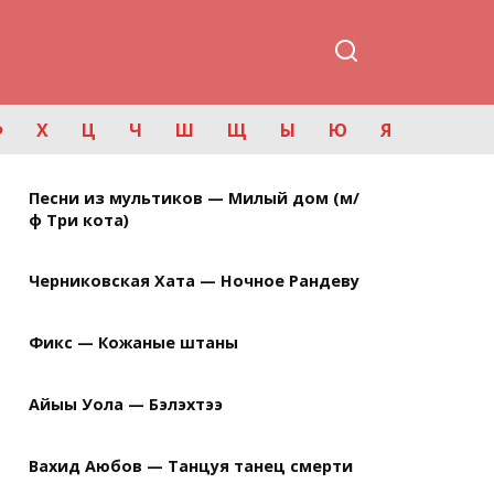
Ф
Х
Ц
Ч
Ш
Щ
Ы
Ю
Я
Песни из мультиков — Милый дом (м/
ф Три кота)
Черниковская Хата — Ночное Рандеву
Фикс — Кожаные штаны
Айыы Уола — Бэлэхтээ
Вахид Аюбов — Танцуя танец смерти