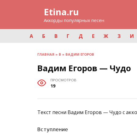
Перейти
Etina.ru
к
содержанию
Аккорды популярных песен
А
Б
В
Г
Д
Е
Ж
З
И
ГЛАВНАЯ
»
В
»
ВАДИМ ЕГОРОВ
Вадим Егоров — Чудо
ПРОСМОТРОВ
19
Текст песни Вадим Егоров — Чудо с акк
Вступление
