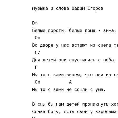
музыка и слова Вадим Егоров

Dm

Белые дороги, белые дома - зима,

 Gm

Во дворе у нас встают из снега те
 C7

Для детей они спустились с неба,

 F

Мы то с вами знаем, что они из сн
 Gm           A

Мы то с вами не сошли с ума.

В сны бы нам детей проникнуть хот
Слава богу, есть свои у взрослых 