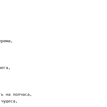
рема,

ега,

ь на полчаса,

чудеса,
