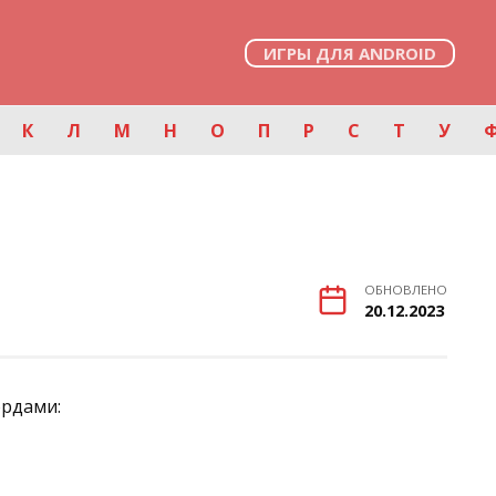
ИГРЫ ДЛЯ ANDROID
К
Л
М
Н
О
П
Р
С
Т
У
ОБНОВЛЕНО
20.12.2023
ордами: