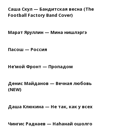
Саша Скул — Бандитская весна (The
Football Factory Band Cover)
Марат Яруллин — Мина нишлэргэ
Пасош — Россия
Не’мой Фронт — Пропадом
Денис Майданов — Вечная любовь
(NEW)
Даша Клюкина — Не так, как у всех
Чингис Раднаев — Наhанай ошолго