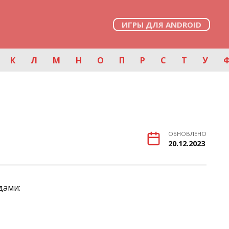
ИГРЫ ДЛЯ ANDROID
К
Л
М
Н
О
П
Р
С
Т
У
ОБНОВЛЕНО
20.12.2023
дами: