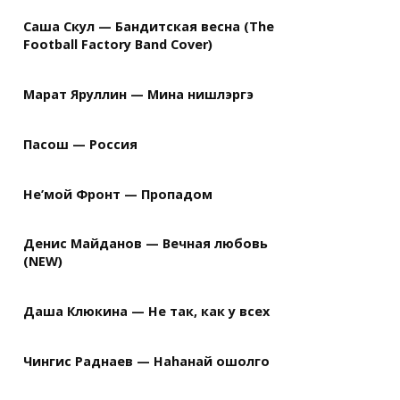
Саша Скул — Бандитская весна (The
Football Factory Band Cover)
Марат Яруллин — Мина нишлэргэ
Пасош — Россия
Не’мой Фронт — Пропадом
Денис Майданов — Вечная любовь
(NEW)
Даша Клюкина — Не так, как у всех
Чингис Раднаев — Наhанай ошолго