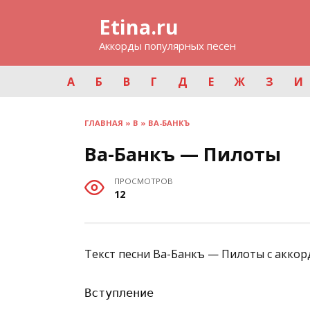
Перейти
Etina.ru
к
содержанию
Аккорды популярных песен
А
Б
В
Г
Д
Е
Ж
З
И
ГЛАВНАЯ
»
В
»
ВА-БАНКЪ
Ва-Банкъ — Пилоты
ПРОСМОТРОВ
12
Текст песни Ва-Банкъ — Пилоты с аккор
Вступление
