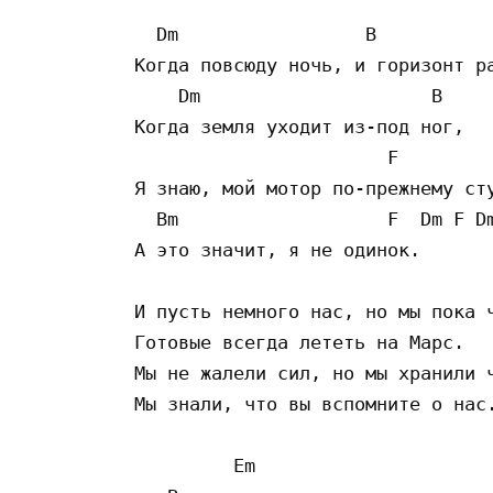
  Dm                 B 

Когда повсюду ночь, и горизонт ра
    Dm                     B 

Когда земля уходит из-под ног,

                       F 

Я знаю, мой мотор по-прежнему сту
  Bm                   F  Dm F Dm
А это значит, я не одинок. 

И пусть немного нас, но мы пока ч
Готовые всегда лететь на Марс. 

Мы не жалели сил, но мы хранили ч
Мы знали, что вы вспомните о нас.
         Em 
