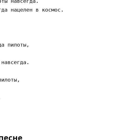
ты навсегда. 

да нацелен в космос. 



а пилоты,



навсегда.

илоты,

 

песне