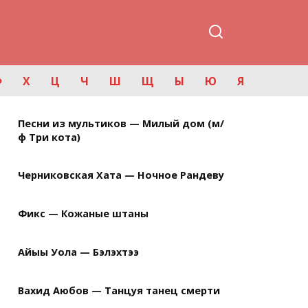
Ф
Х
Ц
Ч
Ш
Щ
Ы
Ю
Я
Песни из мультиков — Милый дом (м/
ф Три кота)
Черниковская Хата — Ночное Рандеву
Фикс — Кожаные штаны
Айыы Уола — Бэлэхтээ
Вахид Аюбов — Танцуя танец смерти