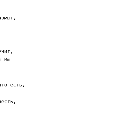
змыт,

чит,

 Bm 

то есть, 

есть, 

 
