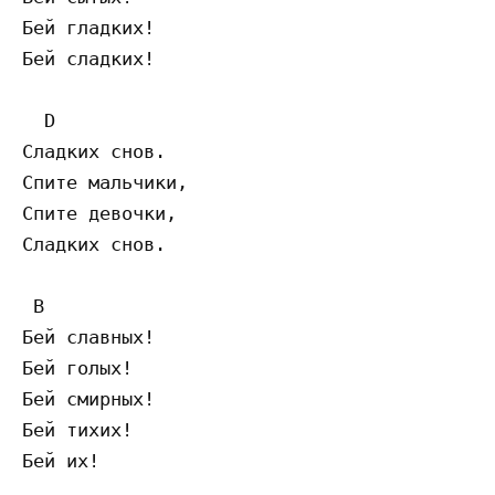
Бей гладких!

Бей сладких!

  D 

Сладких снов.

Спите мальчики,

Спите девочки,

Сладких снов.

 B

Бей славных!

Бей голых!

Бей смирных!

Бей тихих!
