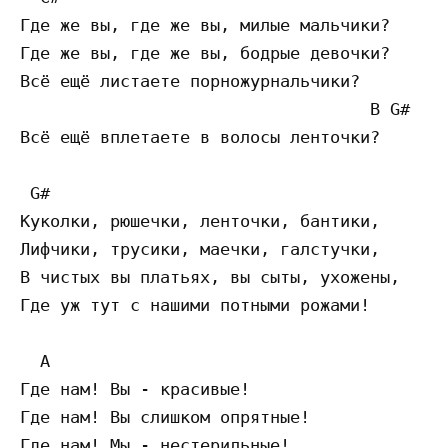
Где же вы, где же вы, милые мальчики?

Где же вы, где же вы, бодрые девочки?

Всё ещё листаете порножурнальчики?

                                   B G# 

Всё ещё вплетаете в волосы ленточки?

 G# 

Куколки, рюшечки, ленточки, бантики,

Лифчики, трусики, маечки, галстучки,

В чистых вы платьях, вы сыты, ухожены,

Где уж тут с нашими потными рожами!

  A 

Где нам! Вы - красивые!

Где нам! Вы слишком опрятные!

Где нам! Мы - нестерильные!
