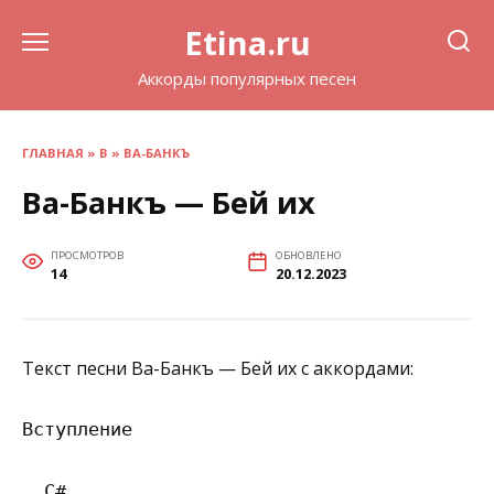
Перейти
Etina.ru
к
содержанию
Аккорды популярных песен
ГЛАВНАЯ
»
В
»
ВА-БАНКЪ
Ва-Банкъ — Бей их
ПРОСМОТРОВ
ОБНОВЛЕНО
14
20.12.2023
Текст песни Ва-Банкъ — Бей их с аккордами:
Вступление

  C# 
