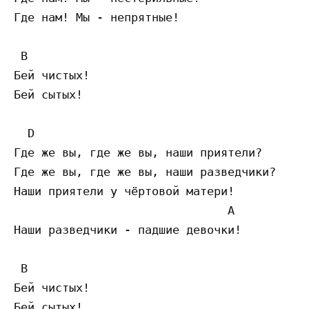
Где нам! Мы - непрятные!

 B

Бей чистых!

Бей сытых!

  D 

Где же вы, где же вы, наши приятели?

Где же вы, где же вы, наши разведчики?

Наши приятели у чёртовой матери!

                               A 

Наши разведчики - падшие девочки!

 B

Бей чистых!

Бей сытых!
