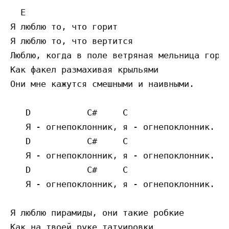
  E 

Я люблю то, что горит

Я люблю то, что вертится

Люблю, когда в поле ветряная мельница горит
Как факел размахивая крыльями

Они мне кажутся смешными и наивными.

   D           C#     C 

   Я - огнепоклонник, я - огнепоклонник.

   D           C#     C 

   Я - огнепоклонник, я - огнепоклонник.

   D           C#     C                  E 
   Я - огнепоклонник, я - огнепоклонник.

Я люблю пирамиды, они такие робкие

Как на твоей руке татуировки
