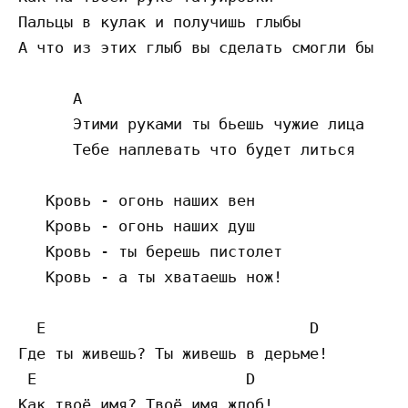
Пальцы в кулак и получишь глыбы

А что из этих глыб вы сделать смогли бы

      A 

      Этими руками ты бьешь чужие лица

      Тебе наплевать что будет литься

   Кровь - огонь наших вен

   Кровь - огонь наших душ

   Кровь - ты берешь пистолет

   Кровь - а ты хватаешь нож!

  E                             D 

Где ты живешь? Ты живешь в дерьме!

 E                       D 

Как твоё имя? Твоё имя жлоб!
