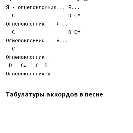
Я - огнепоклонник... Я...

  С                  D C# 

Огнепоклонник... Я...

  С                  D C#  

Огнепоклонник... Я...

  С 

Огнепоклонник...

 D   C#   C  B 

Табулатуры аккордов в песне