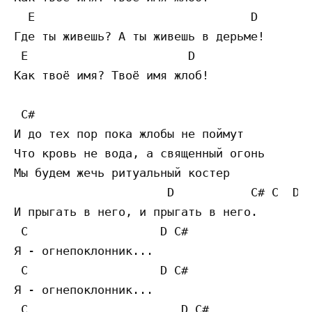
  E                               D 

Где ты живешь? А ты живешь в дерьме!

 E                       D 

Как твоё имя? Твоё имя жлоб!

 C#  

И до тех пор пока жлобы не поймут

Что кровь не вода, а священный огонь

Мы будем жечь ритуальный костер

                      D           C# C  D  
И прыгать в него, и прыгать в него.

 C                   D C# 

Я - огнепоклонник...

 C                   D C# 

Я - огнепоклонник...

 C                      D C# 
