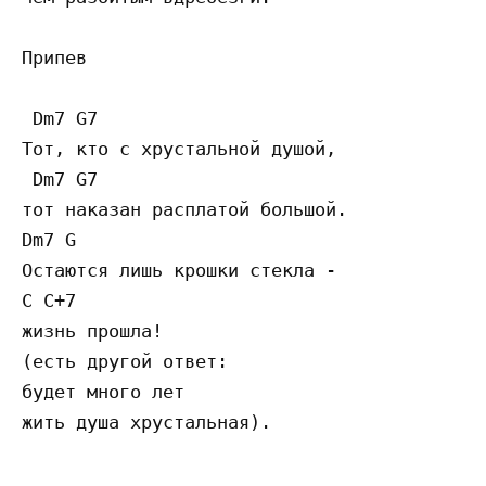
Припев

 Dm7 G7

Тот, кто с хрустальной душой,  

 Dm7 G7         

тот наказан расплатой большой.  

Dm7 G         

Остаются лишь крошки стекла -     

C C+7       

жизнь прошла! 

(есть другой ответ:        

будет много лет 
