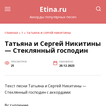
Перейти
Etina.ru
к
содержанию
Аккорды популярных песен
ГЛАВНАЯ
»
Т
»
ТАТЬЯНА И СЕРГЕЙ НИКИТИНЫ
Татьяна и Сергей Никитины
— Стеклянный господин
ПРОСМОТРОВ
ОБНОВЛЕНО
21
20.12.2023
Текст песни Татьяна и Сергей Никитины —
Стеклянный господин с аккордами:
Вступление
