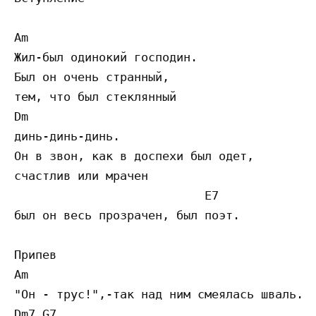
Am

Жил-был одинокий господин.

Был он очень странный,

тем, что был стеклянный

Dm

динь-динь-динь.                       

Он в звон, как в доспехи был одет,

счастлив или мрачен

                           E7

был он весь прозрачен, был поэт.      

Припев

Am

"Он - трус!",-так над ним смеялась шваль. 

Dm7 G7
