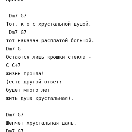
 Dm7 G7

Тот, кто с хрустальной душой,  

 Dm7 G7         

тот наказан расплатой большой.  

Dm7 G         

Остаются лишь крошки стекла -     

C C+7       

жизнь прошла! 

(есть другой ответ:        

будет много лет 

жить душа хрустальная).

Dm7 G7

Шепчет хрустальная даль,   

Dm7 G7              
