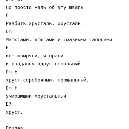
Но просто жаль об эту шваль

C

Разбить хрусталь, хрусталь.

Dm              

Матюгами, утюгами и смазными сапогами

F

все швыряли, и орали                     

и раздался вдруг печальный

Dm E

хруст серебряный, прощальный,   

Dm F

умирающий хрустальный    

E7                

хруст. 

Припев
