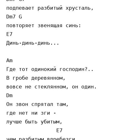
подпевает разбитый хрусталь,    

Dm7 G         

повторяет звенящая синь:    

E7             

Динь-динь-динь...                        

Am

Где тот одинокий господин?..

В гробе деревянном,

вовсе не стеклянном, он один.

Dm

Он звон спрятал там,

где нет ни зги -

лучше быть убитым,

                E7

чем разбитым вдребезги.
