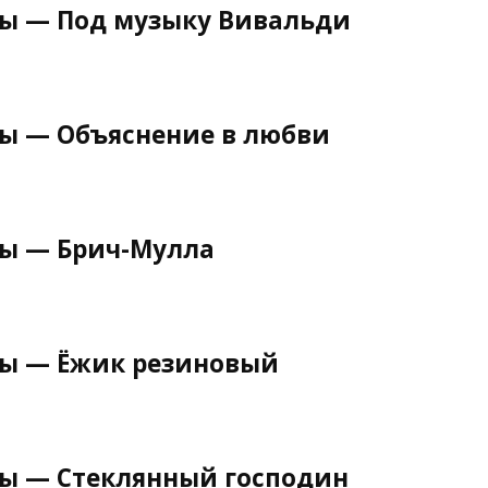
ны — Под музыку Вивальди
ны — Объяснение в любви
ны — Брич-Мулла
ны — Ёжик резиновый
ны — Стеклянный господин