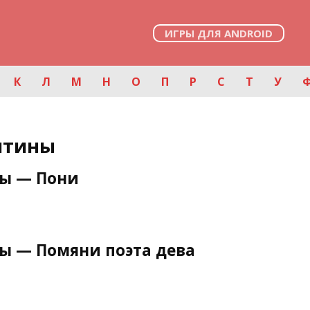
ИГРЫ ДЛЯ ANDROID
К
Л
М
Н
О
П
Р
С
Т
У
итины
ны — Пони
ы — Помяни поэта дева