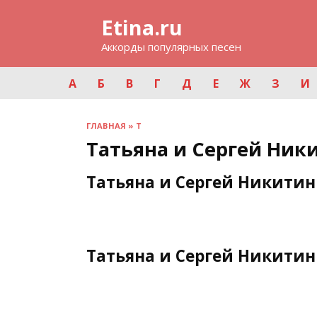
Перейти
Etina.ru
к
содержанию
Аккорды популярных песен
А
Б
В
Г
Д
Е
Ж
З
И
ГЛАВНАЯ
»
Т
Татьяна и Сергей Ник
Татьяна и Сергей Никити
Татьяна и Сергей Никитин