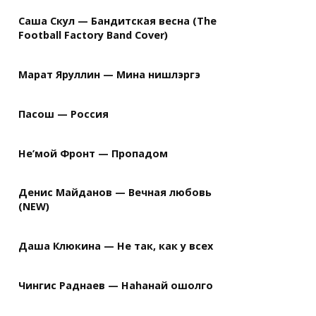
Саша Скул — Бандитская весна (The
Football Factory Band Cover)
Марат Яруллин — Мина нишлэргэ
Пасош — Россия
Не’мой Фронт — Пропадом
Денис Майданов — Вечная любовь
(NEW)
Даша Клюкина — Не так, как у всех
Чингис Раднаев — Наhанай ошолго