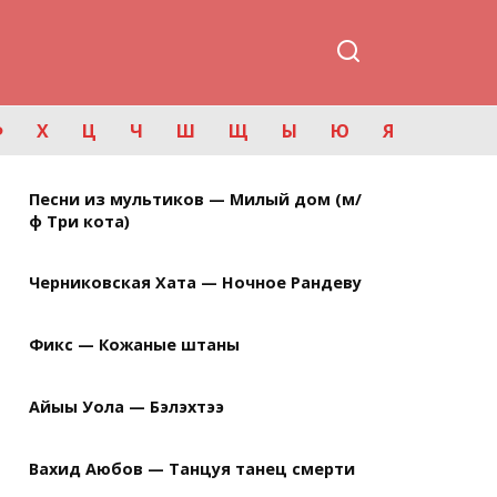
Ф
Х
Ц
Ч
Ш
Щ
Ы
Ю
Я
Песни из мультиков — Милый дом (м/
ф Три кота)
Черниковская Хата — Ночное Рандеву
Фикс — Кожаные штаны
Айыы Уола — Бэлэхтээ
Вахид Аюбов — Танцуя танец смерти